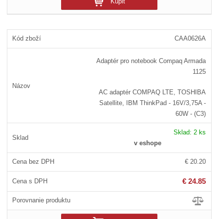
Kúpiť
CAA0626A
Adaptér pro notebook Compaq Armada
1125
AC adaptér COMPAQ LTE, TOSHIBA
Satellite, IBM ThinkPad - 16V/3,75A -
60W - (C3)
Sklad:
2 ks
v eshope
€ 20.20
€ 24.85