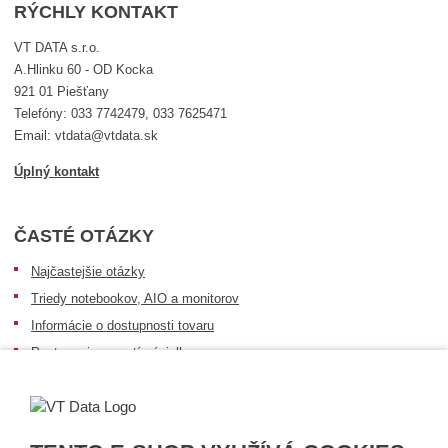
RÝCHLY KONTAKT
VT DATA s.r.o.
A.Hlinku 60 - OD Kocka
921 01 Piešťany
Telefóny: 033 7742479, 033 7625471
Email: vtdata@vtdata.sk
Úplný kontakt
ČASTÉ OTÁZKY
Najčastejšie otázky
Triedy notebookov, AIO a monitorov
Informácie o dostupnosti tovaru
Postup pri prevzatí zásielky
Dopravné podmienky
Sledovanie zásielok