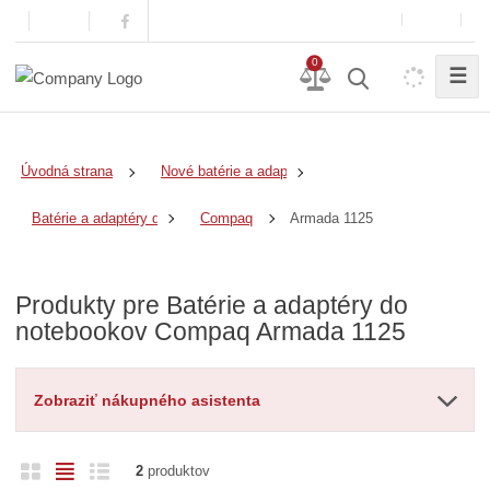
0
☰
Úvodná strana
Nové batérie a adaptéry
Armada 1125
Batérie a adaptéry do notebookov
Compaq
Produkty pre Batérie a adaptéry do
notebookov Compaq Armada 1125
Zobraziť nákupného asistenta
O
T
R
2
produktov