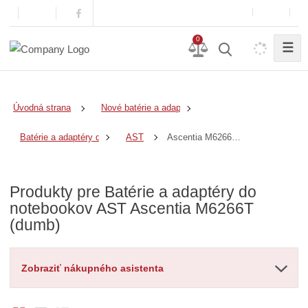
0
☰
Úvodná strana
Nové batérie a adaptéry
Ascentia M6266T (dumb)
Batérie a adaptéry do notebookov
AST
Produkty pre Batérie a adaptéry do
notebookov AST Ascentia M6266T
(dumb)
Zobraziť nákupného asistenta