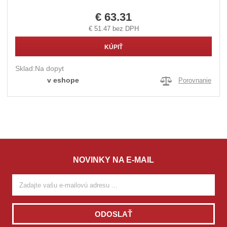
€ 63.31
€ 51.47 bez DPH
KÚPIŤ
Sklad:
Na dopyt
v eshope
Porovnanie
NOVINKY NA E-MAIL
ODOSLAŤ