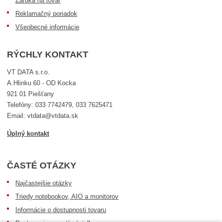
Záruka na tovar
Reklamačný poriadok
Všeobecné informácie
RÝCHLY KONTAKT
VT DATA s.r.o.
A.Hlinku 60 - OD Kocka
921 01 Piešťany
Telefóny: 033 7742479, 033 7625471
Email: vtdata@vtdata.sk
Úplný kontakt
ČASTÉ OTÁZKY
Najčastejšie otázky
Triedy notebookov, AIO a monitorov
Informácie o dostupnosti tovaru