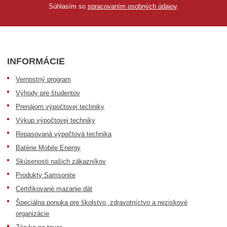
Súhlasím so
spracovaním osobných údajov
.
INFORMÁCIE
Vernostný program
Výhody pre študentov
Prenájom výpočtovej techniky
Výkup výpočtovej techniky
Repasovaná výpočtová technika
Batérie Mobile Energy
Skúsenosti našich zákazníkov
Produkty Samsonite
Certifikované mazanie dát
Špeciálna ponuka pre školstvo, zdravotníctvo a neziskové
organizácie