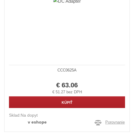
CCC0625A
€ 63.06
€ 51.27 bez DPH
KÚPIŤ
Sklad:
Na dopyt
v eshope
Porovnanie