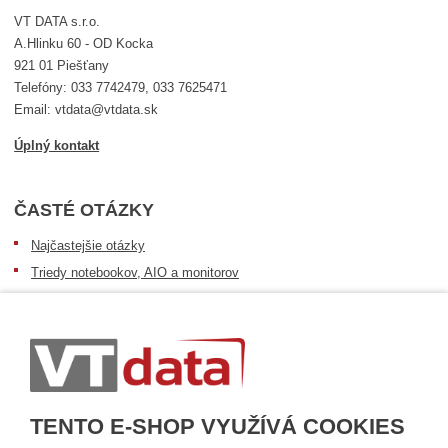
VT DATA s.r.o.
A.Hlinku 60 - OD Kocka
921 01 Piešťany
Telefóny: 033 7742479, 033 7625471
Email: vtdata@vtdata.sk
Úplný kontakt
ČASTÉ OTÁZKY
Najčastejšie otázky
Triedy notebookov, AIO a monitorov
Informácie o dostupnosti tovaru
Postup pri prevzatí zásielky
Dopravné podmienky
Sledovanie zásielok
TENTO E-SHOP VYUŽÍVÁ COOKIES