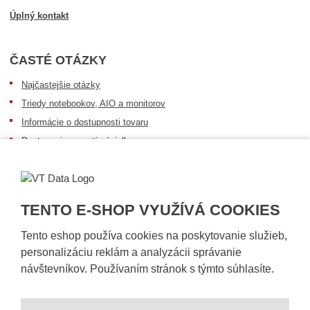
Úplný kontakt
ČASTÉ OTÁZKY
Najčastejšie otázky
Triedy notebookov, AIO a monitorov
Informácie o dostupnosti tovaru
Postup pri prevzatí zásielky
Dopravné podmienky
Sledovanie zásielok
TENTO E-SHOP VYUŽÍVÁ COOKIES
Tento eshop používa cookies na poskytovanie služieb,
personalizáciu reklám a analyzácii správanie
návštevníkov. Používaním stránok s týmto súhlasíte.