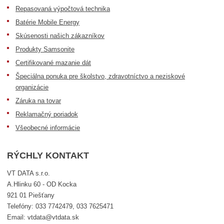
Repasovaná výpočtová technika
Batérie Mobile Energy
Skúsenosti našich zákazníkov
Produkty Samsonite
Certifikované mazanie dát
Špeciálna ponuka pre školstvo, zdravotníctvo a neziskové
organizácie
Záruka na tovar
Reklamačný poriadok
Všeobecné informácie
RÝCHLY KONTAKT
VT DATA s.r.o.
A.Hlinku 60 - OD Kocka
921 01 Piešťany
Telefóny: 033 7742479, 033 7625471
Email: vtdata@vtdata.sk