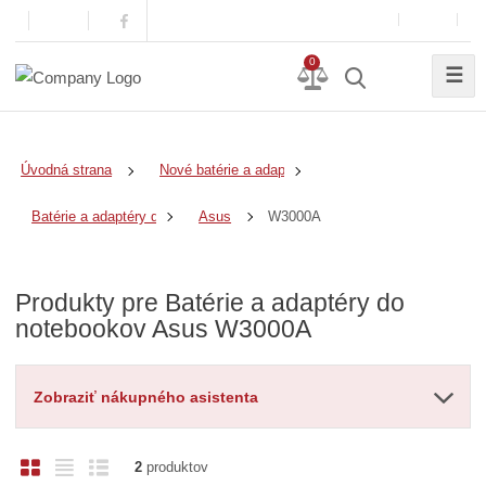
0
☰
Úvodná strana
Nové batérie a adaptéry
W3000A
Batérie a adaptéry do notebookov
Asus
Produkty pre Batérie a adaptéry do
notebookov Asus W3000A
Zobraziť nákupného asistenta
O
T
R
2
produktov