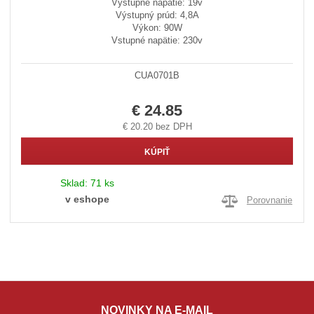
Výstupné napätie: 19v
Výstupný prúd: 4,8A
Výkon: 90W
Vstupné napätie: 230v
CUA0701B
€ 24.85
€ 20.20 bez DPH
KÚPIŤ
Sklad:
71 ks
v eshope
Porovnanie
NOVINKY NA E-MAIL