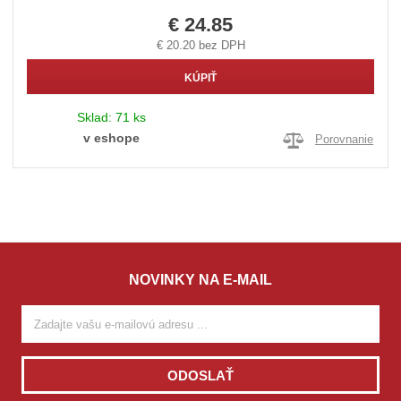
€ 24.85
€ 20.20 bez DPH
KÚPIŤ
Sklad:
71 ks
v eshope
Porovnanie
NOVINKY NA E-MAIL
ODOSLAŤ