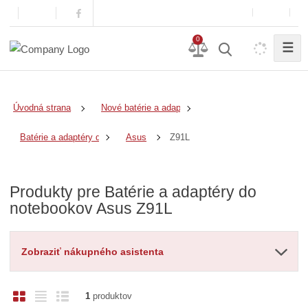
0
☰
Úvodná strana
Nové batérie a adaptéry
Z91L
Batérie a adaptéry do notebookov
Asus
Produkty pre Batérie a adaptéry do
notebookov Asus Z91L
Zobraziť nákupného asistenta
O
T
R
1
produktov