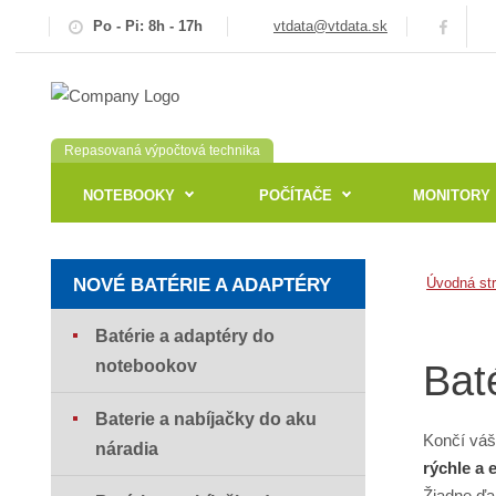
Po - Pi: 8h - 17h
vtdata@vtdata.sk
Repasovaná výpočtová technika
NOTEBOOKY
POČÍTAČE
MONITORY
NOVÉ BATÉRIE A ADAPTÉRY
Úvodná st
Batérie a adaptéry do
notebookov
Bat
Baterie a nabíjačky do aku
Končí váš
náradia
rýchle a 
Žiadne ďa