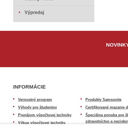
Výpredaj
NOVINKY
INFORMÁCIE
Vernostný program
Produkty Samsonite
Výhody pre študentov
Certifikované mazanie d
Prenájom výpočtovej techniky
Špeciálna ponuka pre š
zdravotníctvo a nezisko
Výkup výpočtovej techniky
organizácie