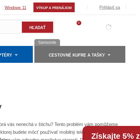
Prihlásiť sa
Windows 11
VÝKUP A PRENÁJOM
0
Samsonite
PTÉRY
CESTOVNÉ KUFRE A TAŠKY
v
ktorá vás nenechá v štichu? Tento problém vám pomôžeme
 ktorej budete môcť používať mobilný telefón opäť ako nový.
Získajte 5% 
ériou
vám odpadne množstvo starostí. Prezrite si našu