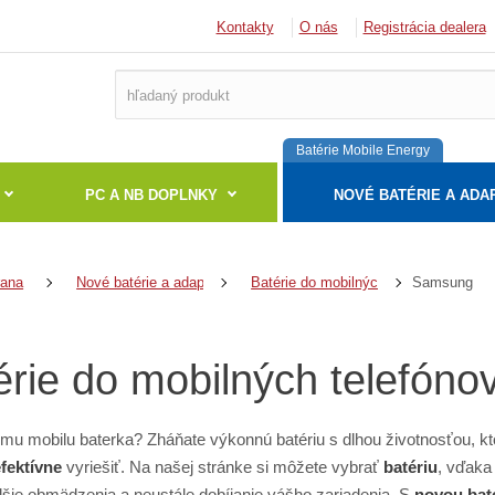
Kontakty
O nás
Registrácia dealera
Batérie Mobile Energy
PC A NB DOPLNKY
NOVÉ BATÉRIE A ADA
Samsung
rana
Nové batérie a adaptéry
Batérie do mobilných telefónov
érie do mobilných telefóno
mu mobilu baterka? Zháňate výkonnú batériu s dlhou životnosťou, 
efektívne
vyriešiť. Na našej stránke si môžete vybrať
batériu
, vďaka
lšie obmädzenia a neustále dobíjanie vášho zariadenia. S
novou bat