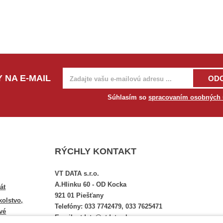
 NA E-MAIL
OD
Súhlasím so
spracovaním osobných 
RÝCHLY KONTAKT
VT DATA s.r.o.
A.Hlinku 60 - OD Kocka
át
921 01 Piešťany
kolstvo,
Telefóny: 033 7742479, 033 7625471
vé
Email: vtdata@vtdata.sk