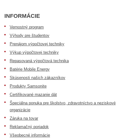
INFORMÁCIE
Vernostný program
Výhody pre študentov
Prenájom výpočtovej techniky
Výkup výpočtovej techniky
Repasovaná výpočtová technika
Batérie Mobile Energy
Skúsenosti našich zákazníkov
Produkty Samsonite
Certifikované mazanie dát
Špeciálna ponuka pre školstvo, zdravotníctvo a neziskové
organizácie
Záruka na tovar
Reklamačný poriadok
Všeobecné informácie