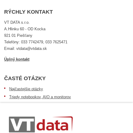
RÝCHLY KONTAKT
VT DATA s.r.o.
A.Hlinku 60 - OD Kocka
921 01 Piešťany
Telefóny: 033 7742479, 033 7625471
Email: vtdata@vtdata.sk
Úplný kontakt
ČASTÉ OTÁZKY
Najčastejšie otázky
Triedy notebookov, AIO a monitorov
Informácie o dostupnosti tovaru
Postup pri prevzatí zásielky
Dopravné podmienky
Sledovanie zásielok