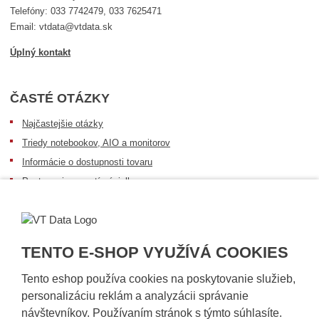
Telefóny: 033 7742479, 033 7625471
Email: vtdata@vtdata.sk
Úplný kontakt
ČASTÉ OTÁZKY
Najčastejšie otázky
Triedy notebookov, AIO a monitorov
Informácie o dostupnosti tovaru
Postup pri prevzatí zásielky
Dopravné podmienky
Sledovanie zásielok
TENTO E-SHOP VYUŽÍVÁ COOKIES
Tento eshop používa cookies na poskytovanie služieb,
personalizáciu reklám a analyzácii správanie
návštevníkov. Používaním stránok s týmto súhlasíte.