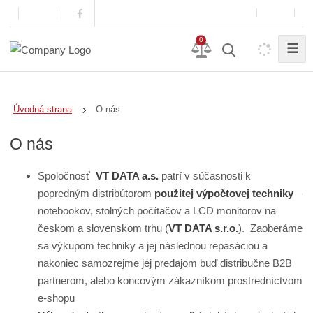
0
☰
O nás
Úvodná strana
O nás
Spoločnosť
VT DATA a.s.
patrí v súčasnosti k
popredným distribútorom
použitej výpočtovej techniky
–
notebookov, stolných počítačov a LCD monitorov na
českom a slovenskom trhu (
VT DATA s.r.o.
). Zaoberáme
sa výkupom techniky a jej následnou repasáciou a
nakoniec samozrejme jej predajom buď distribučne B2B
partnerom, alebo koncovým zákazníkom prostredníctvom
e-shopu