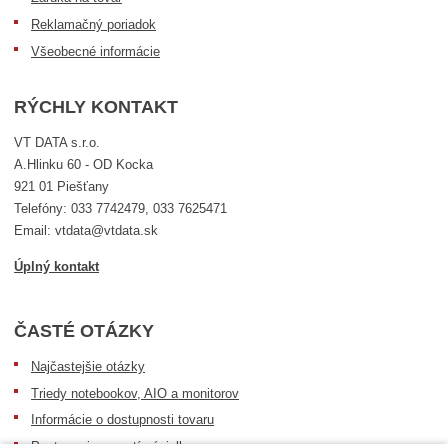
Reklamačný poriadok
Všeobecné informácie
RÝCHLY KONTAKT
VT DATA s.r.o.
A.Hlinku 60 - OD Kocka
921 01 Piešťany
Telefóny: 033 7742479, 033 7625471
Email: vtdata@vtdata.sk
Úplný kontakt
ČASTÉ OTÁZKY
Najčastejšie otázky
Triedy notebookov, AIO a monitorov
Informácie o dostupnosti tovaru
Postup pri prevzatí zásielky