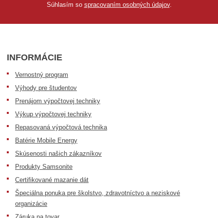
Súhlasím so
spracovaním osobných údajov
.
INFORMÁCIE
Vernostný program
Výhody pre študentov
Prenájom výpočtovej techniky
Výkup výpočtovej techniky
Repasovaná výpočtová technika
Batérie Mobile Energy
Skúsenosti našich zákazníkov
Produkty Samsonite
Certifikované mazanie dát
Špeciálna ponuka pre školstvo, zdravotníctvo a neziskové
organizácie
Záruka na tovar