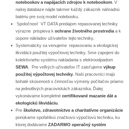
notebookov a napájacích zdrojov k notebookom
. V
našej databáze nájde takmer každý zákazník náhradnú
batériu pre svoj model notebooku.
Spoločnosť VT DATA predajom repasovanej techniky
výrazne prispieva k
ochrane životného prostredia
a k
úspore nákladov užívateľov tejto techniky.
Systematicky sa venujeme repasovaniu a ekologickej
likvidácii použitej výpočtovej techniky. Sme zapojení do
kolektívneho systému nakladania s elektroodpadom
SEWA
. Pre veľkých užívateľov IT zaisťujeme
výkup
použitej výpočtovej techniky
. Naši pracovníci majú
bohaté skúsenosti s činnosťou výmeny počítačov priamo
na jednotlivých pracoviskách zákazníka. Ďalej
vykonávame kompletné
certifikované mazanie dát a
ekologickú likvidáciu
.
Pre
školstvo, zdravotníctvo a charitatívne organizácie
ponúkame spoľahlivú značkovú výpočtovú techniku, ku
ktorej dodávame
ZADARMO operačný systém