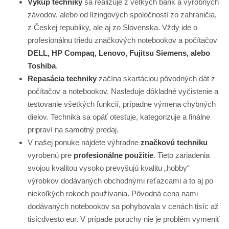
Výkup techniky
sa realizuje z veľkých bánk a výrobných
závodov, alebo od lízingových spoločností zo zahraničia,
z Českej republiky, ale aj zo Slovenska. Vždy ide o
profesionálnu triedu značkových notebookov a počítačov
DELL, HP Compaq, Lenovo, Fujitsu Siemens, alebo
Toshiba
.
Repasácia techniky
začína skartáciou pôvodných dát z
počítačov a notebookov. Nasleduje dôkladné vyčistenie a
testovanie všetkých funkcií, prípadne výmena chybných
dielov. Technika sa opäť otestuje, kategorizuje a finálne
pripraví na samotný predaj.
V našej ponuke nájdete výhradne
značkovú techniku
vyrobenú pre
profesionálne použitie
. Tieto zariadenia
svojou kvalitou vysoko prevyšujú kvalitu „hobby“
výrobkov dodávaných obchodnými reťazcami a to aj po
niekoľkých rokoch používania. Pôvodná cena nami
dodávaných notebookov sa pohybovala v cenách tisíc až
tisícdvesto eur. V prípade poruchy nie je problém vymeniť