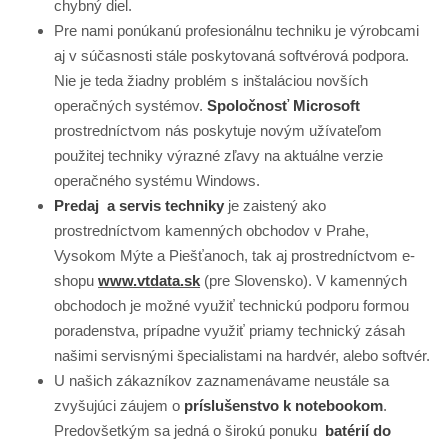
chybný diel.
Pre nami ponúkanú profesionálnu techniku je výrobcami
aj v súčasnosti stále poskytovaná softvérová podpora.
Nie je teda žiadny problém s inštaláciou novších
operačných systémov.
Spoločnosť Microsoft
prostredníctvom nás poskytuje novým užívateľom
použitej techniky výrazné zľavy na aktuálne verzie
operačného systému Windows.
Predaj a servis techniky
je zaistený ako
prostredníctvom kamenných obchodov v Prahe,
Vysokom Mýte a Piešťanoch, tak aj prostredníctvom e-
shopu
www.vtdata.sk
(pre Slovensko). V kamenných
obchodoch je možné využiť technickú podporu formou
poradenstva, prípadne využiť priamy technický zásah
našimi servisnými špecialistami na hardvér, alebo softvér.
U našich zákazníkov zaznamenávame neustále sa
zvyšujúci záujem o
príslušenstvo k notebookom
.
Predovšetkým sa jedná o širokú ponuku
batérií do