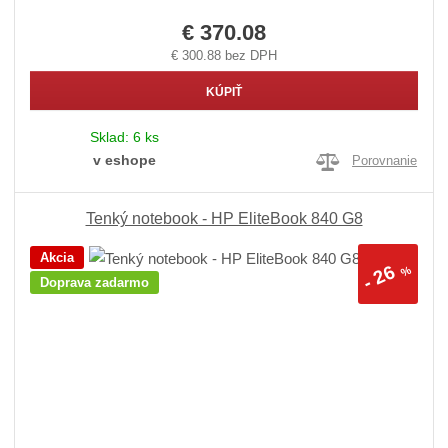
€ 370.08
€ 300.88 bez DPH
KÚPIŤ
Sklad:
6 ks
v eshope
Porovnanie
Tenký notebook - HP EliteBook 840 G8
Akcia
26
%
-
Doprava zadarmo