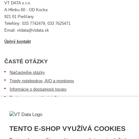
VT DATA s.r.o.
A.Hlinku 60 - OD Kocka
921 01 Piešťany
Telefóny: 033 7742479, 033 7625471
Email: vtdata@vtdata.sk
Úplný kontakt
ČASTÉ OTÁZKY
Najčastejšie otázky
Triedy notebookov, AIO a monitorov
Informácie o dostupnosti tovaru
Postup pri prevzatí zásielky
Dopravné podmienky
Sledovanie zásielok
TENTO E-SHOP VYUŽÍVÁ COOKIES