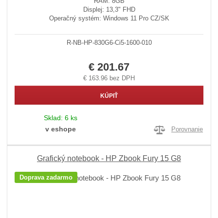
RAM: 8GB
Displej: 13,3" FHD
Operačný systém: Windows 11 Pro CZ/SK
R-NB-HP-830G6-Ci5-1600-010
€ 201.67
€ 163.96 bez DPH
KÚPIŤ
Sklad:
6 ks
v eshope
Porovnanie
Grafický notebook - HP Zbook Fury 15 G8
Doprava zadarmo