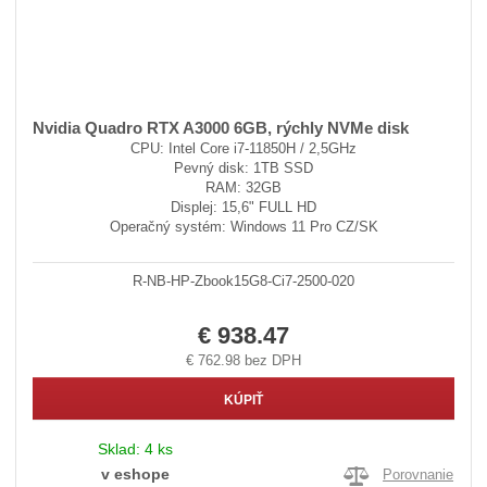
Nvidia Quadro RTX A3000 6GB, rýchly NVMe disk
CPU: Intel Core i7-11850H / 2,5GHz
Pevný disk: 1TB SSD
RAM: 32GB
Displej: 15,6" FULL HD
Operačný systém: Windows 11 Pro CZ/SK
R-NB-HP-Zbook15G8-Ci7-2500-020
€ 938.47
€ 762.98 bez DPH
KÚPIŤ
Sklad:
4 ks
v eshope
Porovnanie