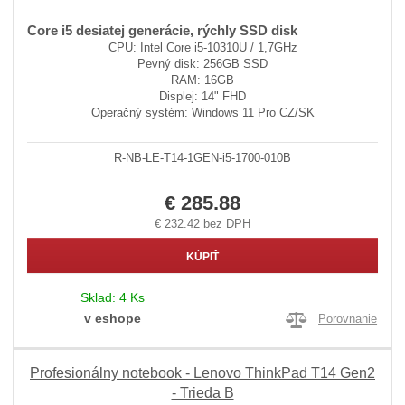
Core i5 desiatej generácie, rýchly SSD disk
CPU: Intel Core i5-10310U / 1,7GHz
Pevný disk: 256GB SSD
RAM: 16GB
Displej: 14" FHD
Operačný systém: Windows 11 Pro CZ/SK
R-NB-LE-T14-1GEN-i5-1700-010B
€ 285.88
€ 232.42 bez DPH
KÚPIŤ
Sklad:
4 Ks
v eshope
Porovnanie
Profesionálny notebook - Lenovo ThinkPad T14 Gen2
- Trieda B