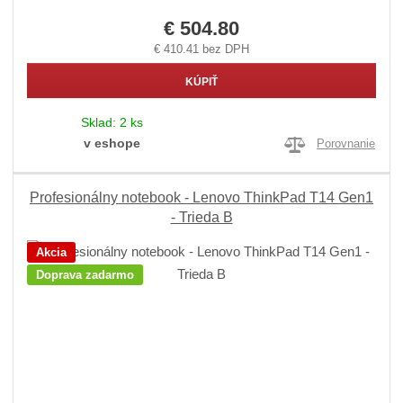
€ 504.80
€ 410.41 bez DPH
KÚPIŤ
Sklad:
2 ks
v eshope
Porovnanie
Profesionálny notebook - Lenovo ThinkPad T14 Gen1
- Trieda B
Akcia
Doprava zadarmo