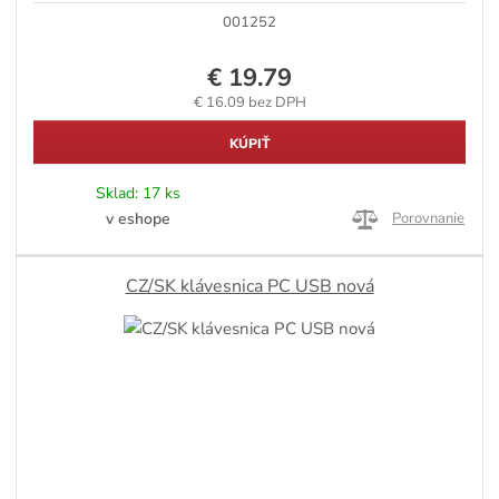
001252
€ 19.79
€ 16.09 bez DPH
KÚPIŤ
Sklad:
17 ks
v eshope
Porovnanie
CZ/SK klávesnica PC USB nová