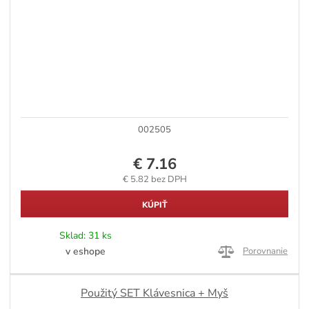
002505
€ 7.16
€ 5.82 bez DPH
KÚPIŤ
Sklad:
31 ks
v eshope
Porovnanie
Použitý SET Klávesnica + Myš