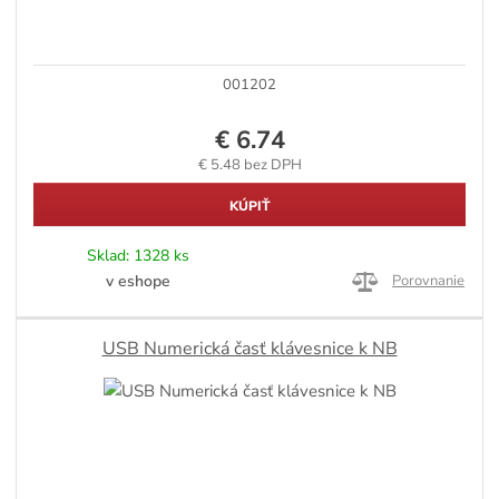
001202
€ 6.74
€ 5.48 bez DPH
KÚPIŤ
Sklad:
1328 ks
v eshope
Porovnanie
USB Numerická časť klávesnice k NB