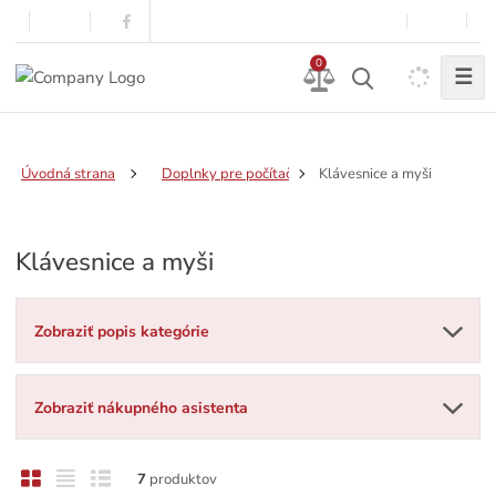
0
☰
Klávesnice a myši
Úvodná strana
Doplnky pre počítače a notebooky
Klávesnice a myši
Zobraziť popis kategórie
Zobraziť nákupného asistenta
O
T
R
7
produktov