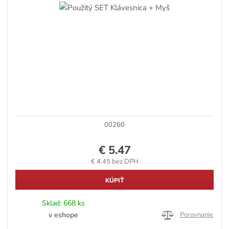
00260
€ 5.47
€ 4.45 bez DPH
KÚPIŤ
Sklad:
668 ks
v eshope
Porovnanie