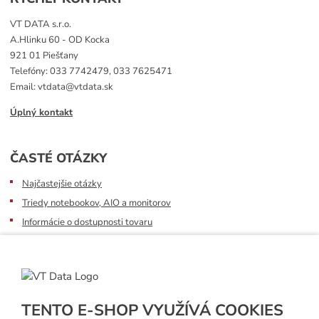
VT DATA s.r.o.
A.Hlinku 60 - OD Kocka
921 01 Piešťany
Telefóny: 033 7742479, 033 7625471
Email: vtdata@vtdata.sk
Úplný kontakt
ČASTÉ OTÁZKY
Najčastejšie otázky
Triedy notebookov, AIO a monitorov
Informácie o dostupnosti tovaru
Postup pri prevzatí zásielky
Dopravné podmienky
Sledovanie zásielok
TENTO E-SHOP VYUŽÍVÁ COOKIES