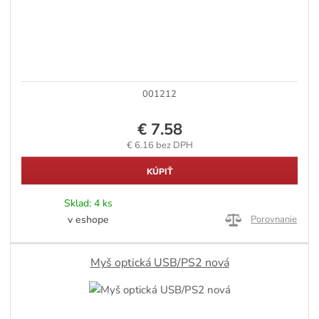
001212
€ 7.58
€ 6.16 bez DPH
KÚPIŤ
Sklad:
4 ks
v eshope
Porovnanie
Myš optická USB/PS2 nová