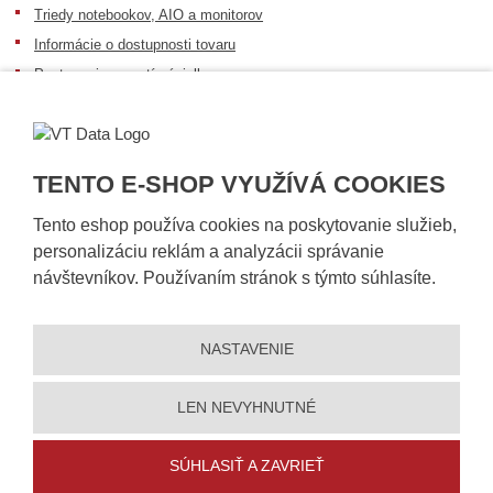
Triedy notebookov, AIO a monitorov
Informácie o dostupnosti tovaru
Postup pri prevzatí zásielky
Dopravné podmienky
Sledovanie zásielok
TENTO E-SHOP VYUŽÍVÁ COOKIES
Tento eshop používa cookies na poskytovanie služieb,
personalizáciu reklám a analyzácii správanie
návštevníkov. Používaním stránok s týmto súhlasíte.
NASTAVENIE
© 2026, VT DATA, s.r.o.
Vyhlásenie o prístupnosti
|
Ochrana osobných údajov
|
Mapa stránky
|
|
Nastavení cookies
LEN NEVYHNUTNÉ
Vytvorila
eBRÁNA
SÚHLASIŤ A ZAVRIEŤ
5% zľavu