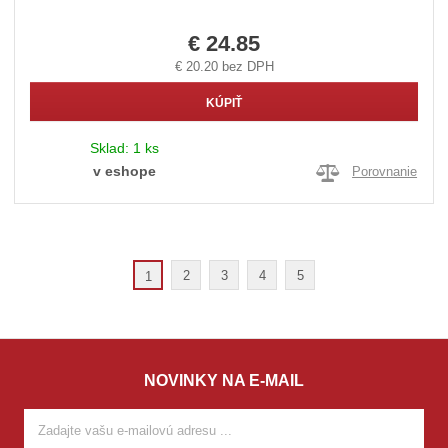
€ 24.85
€ 20.20 bez DPH
KÚPIŤ
Sklad:
1 ks
v eshope
Porovnanie
2
3
4
5
1
NOVINKY NA E-MAIL