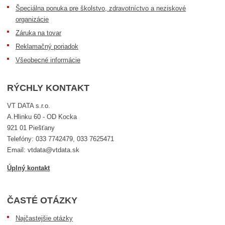
Špeciálna ponuka pre školstvo, zdravotníctvo a neziskové
organizácie
Záruka na tovar
Reklamačný poriadok
Všeobecné informácie
RÝCHLY KONTAKT
VT DATA s.r.o.
A.Hlinku 60 - OD Kocka
921 01 Piešťany
Telefóny: 033 7742479, 033 7625471
Email: vtdata@vtdata.sk
Úplný kontakt
ČASTÉ OTÁZKY
Najčastejšie otázky