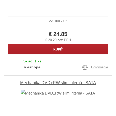
2201006002
€ 24.85
€ 20.20 bez DPH
KÚPIŤ
Sklad:
1 ks
v eshope
Porovnanie
Mechanika DVD±RW slim interná - SATA