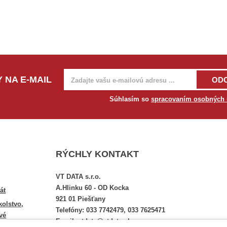
 NA E-MAIL
OD
Súhlasím so
spracovaním osobných 
RÝCHLY KONTAKT
VT DATA s.r.o.
A.Hlinku 60 - OD Kocka
át
921 01 Piešťany
kolstvo,
Telefóny: 033 7742479, 033 7625471
vé
Email: vtdata@vtdata.sk