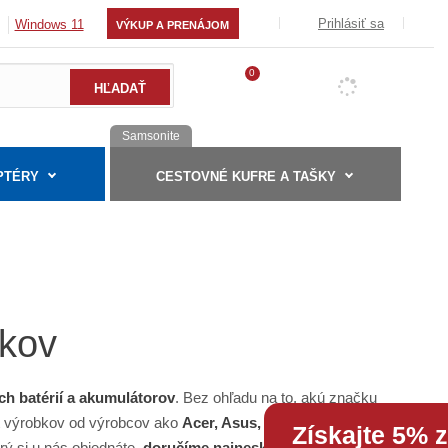
Prihlásiť sa
Windows 11
VÝKUP A PRENÁJOM
0
Samsonite
PTÉRY
CESTOVNÉ KUFRE A TAŠKY
okov
ch batérií a akumulátorov
. Bez ohľadu na to, akú značku
nt výrobkov od výrobcov ako
Acer, Asus, Dell, Fujitsu
Získajte 5% 
rý si u nás objednáte,
doručíme najneskôr do týždňa
.