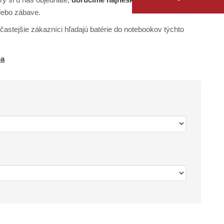
alebo zábave.
astejšie zákazníci hľadajú batérie do notebookov týchto
ba