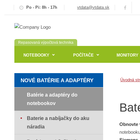
Po - Pi: 8h - 17h
vtdata@vtdata.sk
Repasovaná výpočtová technika
NOTEBOOKY
POČÍTAČE
MONITORY
NOVÉ BATÉRIE A ADAPTÉRY
Úvodná st
Batérie a adaptéry do
notebookov
Bat
Baterie a nabíjačky do aku
Obnovte 
náradia
notebooku
Siemens,