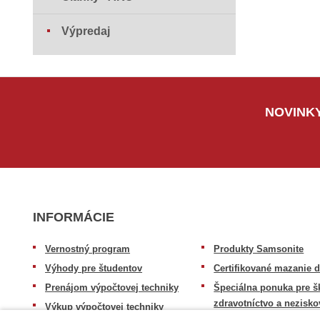
Výpredaj
NOVINKY
INFORMÁCIE
Vernostný program
Produkty Samsonite
Výhody pre študentov
Certifikované mazanie d
Prenájom výpočtovej techniky
Špeciálna ponuka pre š
zdravotníctvo a nezisko
Výkup výpočtovej techniky
organizácie