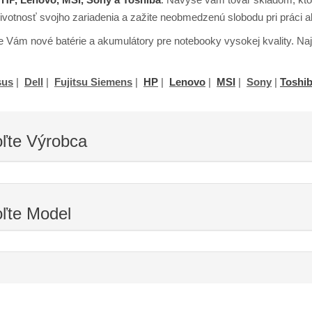
životnosť svojho zariadenia a zažite neobmedzenú slobodu pri práci 
Vám nové batérie a akumulátory pre notebooky vysokej kvality. Najč
sus
|
Dell
|
Fujitsu Siemens
|
HP
|
Lenovo
|
MSI
|
Sony
|
Toshi
oľte
Výrobca
oľte
Model