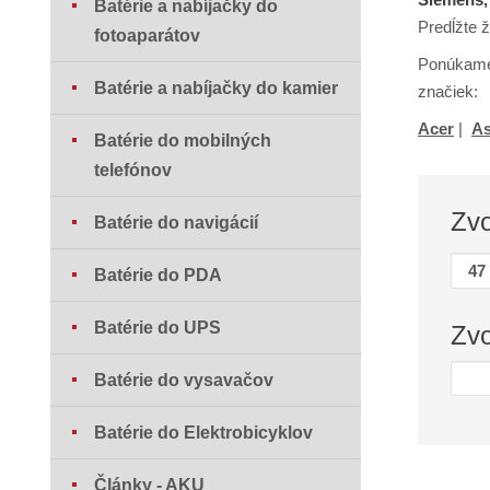
Batérie a nabíjačky do
Predĺžte 
fotoaparátov
Ponúkame 
Batérie a nabíjačky do kamier
značiek:
Acer
|
A
Batérie do mobilných
telefónov
Zv
Batérie do navigácií
Batérie do PDA
Batérie do UPS
Zv
Batérie do vysavačov
Batérie do Elektrobicyklov
Články - AKU