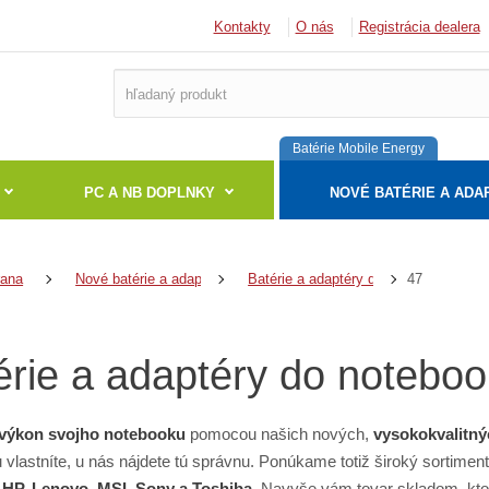
Kontakty
O nás
Registrácia dealera
Batérie Mobile Energy
PC A NB DOPLNKY
NOVÉ BATÉRIE A ADA
47
rana
Nové batérie a adaptéry
Batérie a adaptéry do notebookov
érie a adaptéry do notebo
výkon svojho notebooku
pomocou našich nových,
vysokokvalitný
 vlastníte, u nás nájdete tú správnu. Ponúkame totiž široký sortime
 HP, Lenovo, MSI, Sony a Toshiba
. Navyše vám tovar skladom, kto