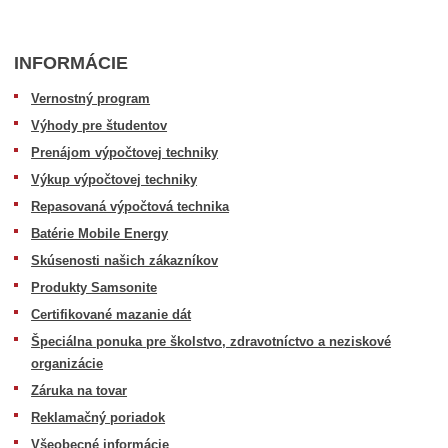
INFORMÁCIE
Vernostný program
Výhody pre študentov
Prenájom výpočtovej techniky
Výkup výpočtovej techniky
Repasovaná výpočtová technika
Batérie Mobile Energy
Skúsenosti našich zákazníkov
Produkty Samsonite
Certifikované mazanie dát
Špeciálna ponuka pre školstvo, zdravotníctvo a neziskové
organizácie
Záruka na tovar
Reklamačný poriadok
Všeobecné informácie