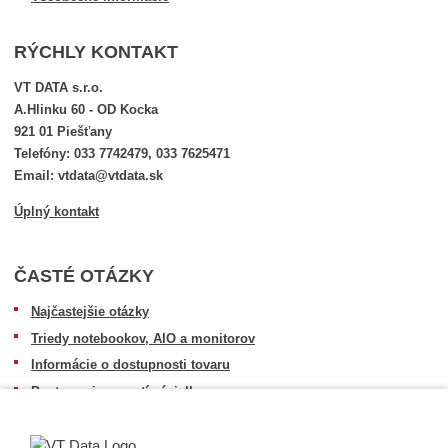
RÝCHLY KONTAKT
VT DATA s.r.o.
A.Hlinku 60 - OD Kocka
921 01 Piešťany
Telefóny: 033 7742479, 033 7625471
Email: vtdata@vtdata.sk
Úplný kontakt
ČASTÉ OTÁZKY
Najčastejšie otázky
Triedy notebookov, AIO a monitorov
Informácie o dostupnosti tovaru
Postup pri prevzatí zásielky
Dopravné podmienky
Sledovanie zásielok