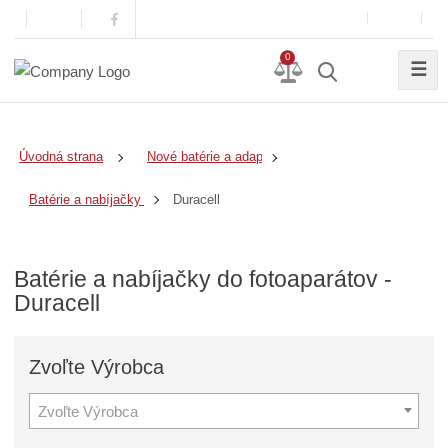
0
☰
Úvodná strana
Nové batérie a adaptéry
Duracell
Batérie a nabíjačky do fotoaparátov
Batérie a nabíjačky do fotoaparátov -
Duracell
Zvoľte
Výrobca
Zvoľte Výrobca
Z