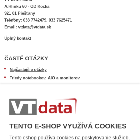
A.Hlinku 60 - OD Kocka
921 01 Piešťany
Telefóny: 033 7742479, 033 7625471
Email: vtdata@vtdata.sk
Úplný kontakt
ČASTÉ OTÁZKY
Najčastejšie otázky
Triedy notebookov, AIO a monitorov
Informácie o dostupnosti tovaru
Postup pri prevzatí zásielky
Dopravné podmienky
Sledovanie zásielok
TENTO E-SHOP VYUŽÍVÁ COOKIES
Tento eshop používa cookies na poskytovanie služieb,