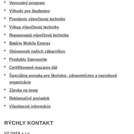
Vernostný program
Výhody pre študentov
Prenájom výpočtovej techniky
Výkup výpočtovej techniky
Repasovaná výpočtová technika
Batérie Mobile Energy
Skúsenosti našich zákazníkov
Produkty Samsonite
Certifikované mazanie dát
Špeciálna ponuka pre školstvo, zdravotníctvo a neziskové
organizácie
Záruka na tovar
Reklamačný poriadok
Všeobecné informácie
RÝCHLY KONTAKT
VT DATA s.r.o.