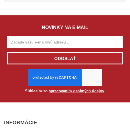
v
o
ľ
t
e
NOVINKY NA E-MAIL
M
o
d
e
l
ODOSLAŤ
Zvoľte Model
Súhlasím so
spracovaním osobných údajov
.
INFORMÁCIE