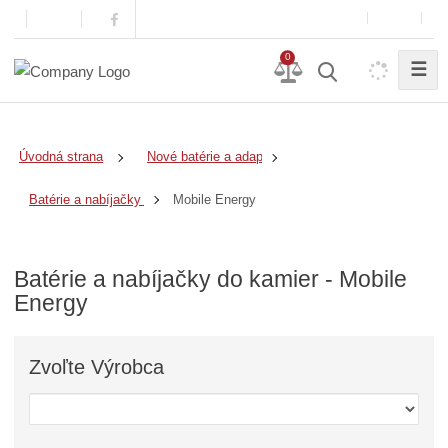
0
☰
Úvodná strana
Nové batérie a adaptéry
Mobile Energy
Batérie a nabíjačky do kamier
Batérie a nabíjačky do kamier - Mobile
Energy
Zvoľte
Výrobca
Z