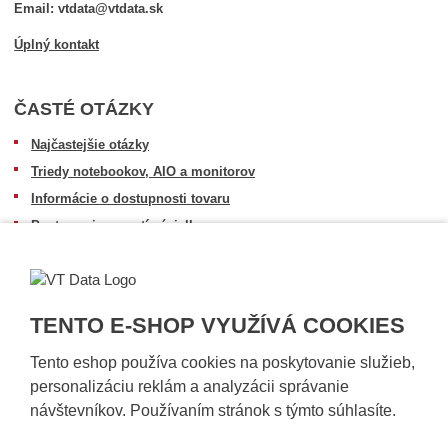
Email: vtdata@vtdata.sk
Úplný kontakt
ČASTÉ OTÁZKY
Najčastejšie otázky
Triedy notebookov, AIO a monitorov
Informácie o dostupnosti tovaru
Postup pri prevzatí zásielky
Dopravné podmienky
Sledovanie zásielok
TENTO E-SHOP VYUŽÍVÁ COOKIES
Tento eshop používa cookies na poskytovanie služieb,
personalizáciu reklám a analyzácii správanie
návštevníkov. Používaním stránok s týmto súhlasíte.