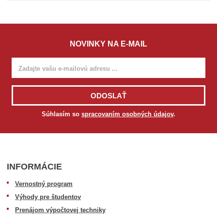
v
o
ľ
t
e
NOVINKY NA E-MAIL
M
o
d
e
l
ODOSLAŤ
Súhlasím so
spracovaním osobných údajov
.
INFORMÁCIE
Vernostný program
Výhody pre študentov
Prenájom výpočtovej techniky