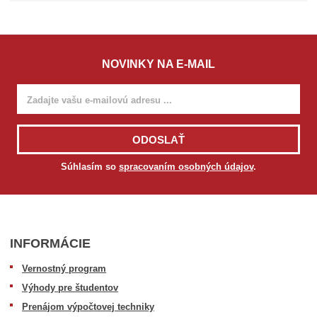
v
o
ľ
t
e
NOVINKY NA E-MAIL
M
o
d
e
l
ODOSLAŤ
Súhlasím so
spracovaním osobných údajov
.
INFORMÁCIE
Vernostný program
Výhody pre študentov
Prenájom výpočtovej techniky