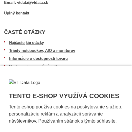
Email: vtdata@vtdata.sk
Úplný kontakt
ČASTÉ OTÁZKY
Najčastejšie otázky
Triedy notebookov, AIO a monitorov
Informácie o dostupnosti tovaru
Postup pri prevzatí zásielky
Dopravné podmienky
Sledovanie zásielok
TENTO E-SHOP VYUŽÍVÁ COOKIES
Tento eshop používa cookies na poskytovanie služieb,
personalizáciu reklám a analyzácii správanie
návštevníkov. Používaním stránok s týmto súhlasíte.