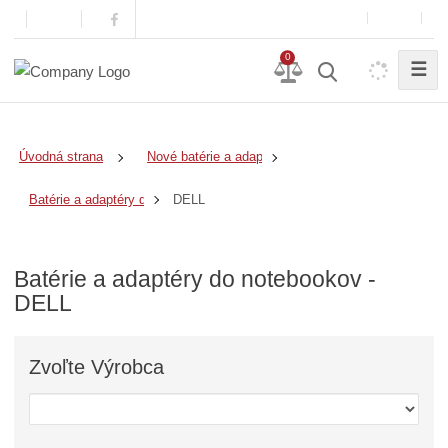
0
☰
Úvodná strana
Nové batérie a adaptéry
DELL
Batérie a adaptéry do notebookov
Batérie a adaptéry do notebookov -
DELL
Zvoľte
Výrobca
Z