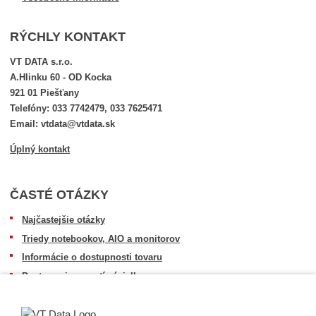
RÝCHLY KONTAKT
VT DATA s.r.o.
A.Hlinku 60 - OD Kocka
921 01 Piešťany
Telefóny: 033 7742479, 033 7625471
Email: vtdata@vtdata.sk
Úplný kontakt
ČASTÉ OTÁZKY
Najčastejšie otázky
Triedy notebookov, AIO a monitorov
Informácie o dostupnosti tovaru
Postup pri prevzatí zásielky
Dopravné podmienky
Sledovanie zásielok