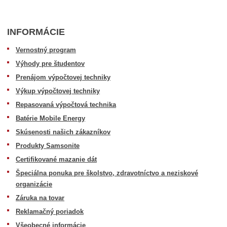
INFORMÁCIE
Vernostný program
Výhody pre študentov
Prenájom výpočtovej techniky
Výkup výpočtovej techniky
Repasovaná výpočtová technika
Batérie Mobile Energy
Skúsenosti našich zákazníkov
Produkty Samsonite
Certifikované mazanie dát
Špeciálna ponuka pre školstvo, zdravotníctvo a neziskové
organizácie
Záruka na tovar
Reklamačný poriadok
Všeobecné informácie