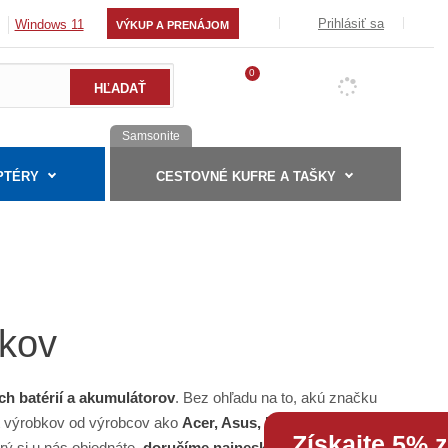
Prihlásiť sa
Windows 11
VÝKUP A PRENÁJOM
0
Samsonite
PTÉRY
CESTOVNÉ KUFRE A TAŠKY
okov
ch batérií a akumulátorov
. Bez ohľadu na to, akú značku
nt výrobkov od výrobcov ako
Acer, Asus, Dell, Fujitsu
Získajte 5% 
rý si u nás objednáte,
doručíme najneskôr do týždňa
.