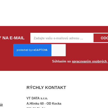
 NA E-MAIL
OD
Súhlasím so
spracovaním osobných 
RÝCHLY KONTAKT
VT DATA s.r.o.
A.Hlinku 60 - OD Kocka
át