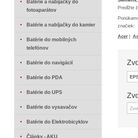
Batérie a nabíjačky do
Predĺžte 
fotoaparátov
Ponúkame 
Batérie a nabíjačky do kamier
značiek:
Acer
|
A
Batérie do mobilných
telefónov
Zv
Batérie do navigácií
EP
Batérie do PDA
Batérie do UPS
Zv
Batérie do vysavačov
Zvo
Batérie do Elektrobicyklov
Články - AKU