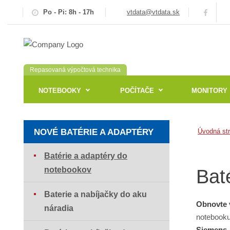
Po - Pi: 8h - 17h
vtdata@vtdata.sk
Repasovaná výpočtová technika
NOTEBOOKY
POČÍTAČE
MONITORY
NOVÉ BATÉRIE A ADAPTÉRY
Úvodná st
Batérie a adaptéry do
notebookov
Bat
Baterie a nabíjačky do aku
Obnovte 
náradia
notebooku
Siemens,