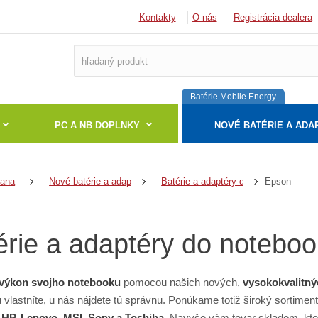
Kontakty
O nás
Registrácia dealera
Batérie Mobile Energy
PC A NB DOPLNKY
NOVÉ BATÉRIE A ADA
Epson
rana
Nové batérie a adaptéry
Batérie a adaptéry do notebookov
érie a adaptéry do notebo
výkon svojho notebooku
pomocou našich nových,
vysokokvalitný
 vlastníte, u nás nájdete tú správnu. Ponúkame totiž široký sortime
 HP, Lenovo, MSI, Sony a Toshiba
. Navyše vám tovar skladom, kto