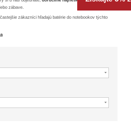
alebo zábave.
astejšie zákazníci hľadajú batérie do notebookov týchto
ba