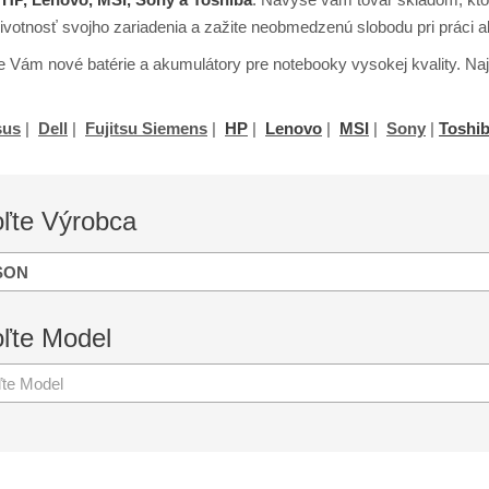
životnosť svojho zariadenia a zažite neobmedzenú slobodu pri práci 
Vám nové batérie a akumulátory pre notebooky vysokej kvality. Najč
sus
|
Dell
|
Fujitsu Siemens
|
HP
|
Lenovo
|
MSI
|
Sony
|
Toshi
oľte
Výrobca
SON
oľte
Model
ľte Model