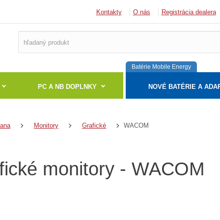
Kontakty
O nás
Registrácia dealera
Batérie Mobile Energy
PC A NB DOPLNKY
NOVÉ BATÉRIE A ADA
WACOM
rana
Monitory
Grafické
fické monitory - WACOM