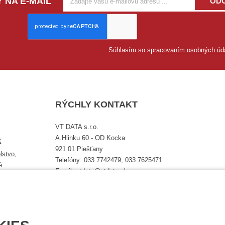
 NA E-MAIL
OD
Súhlasím so
spracovaním osobných úd
RÝCHLY KONTAKT
VT DATA s.r.o.
A.Hlinku 60 - OD Kocka
t
921 01 Piešťany
lstvo,
Telefóny: 033 7742479, 033 7625471
é
Email: vtdata@vtdata.sk
Úplný kontakt