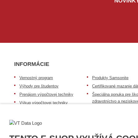
NOVINKY
INFORMÁCIE
Vernostný program
Produkty Samsonite
Výhody pre študentov
Certifikované mazanie dá
Prenájom výpočtovej techniky
Špeciálna ponuka pre ško
zdravotníctvo a neziskov
Výkup výpočtovej techniky
organizácie
Repasovaná výpočtová technika
Záruka na tovar
Batérie Mobile Energy
Reklamačný poriadok
Skúsenosti našich zákazníkov
Všeobecné informácie