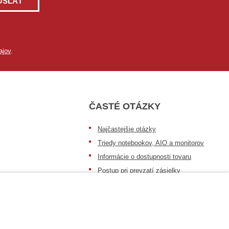
OSLAŤ
ajov
.
ČASTÉ OTÁZKY
Najčastejšie otázky
Triedy notebookov, AIO a monitorov
Informácie o dostupnosti tovaru
Postup pri prevzatí zásielky
Dopravné podmienky
Sledovanie zásielok