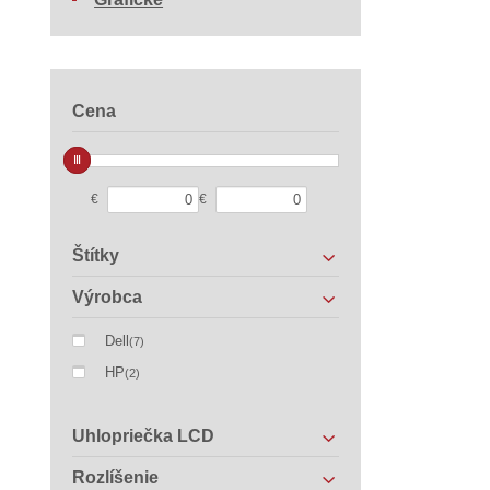
Cena
€
€
Štítky
Výrobca
Dell
(7)
HP
(2)
Uhlopriečka LCD
Rozlíšenie