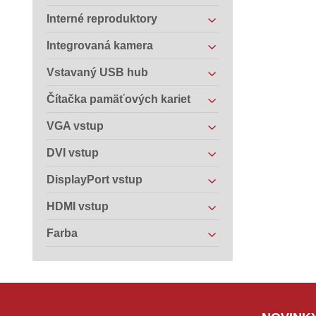
Interné reproduktory
Integrovaná kamera
Vstavaný USB hub
Čítačka pamäťových kariet
VGA vstup
DVI vstup
DisplayPort vstup
HDMI vstup
Farba