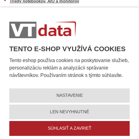
Triedy notebookov, AIO a monitorov
Informácie o dostupnosti tovaru
Postup pri prevzatí zásielky
Dopravné podmienky
Sledovanie zásielok
TENTO E-SHOP VYUŽÍVÁ COOKIES
Tento eshop používa cookies na poskytovanie služieb,
personalizáciu reklám a analyzácii správanie
návštevníkov. Používaním stránok s týmto súhlasíte.
NASTAVENIE
© 2026, VT DATA, s.r.o.
Vyhlásenie o prístupnosti
|
Ochrana osobných údajov
|
Mapa
stránky
|
|
Nastavení cookies
LEN NEVYHNUTNÉ
Vytvorila
eBRÁNA
SÚHLASIŤ A ZAVRIEŤ
5% zľavu