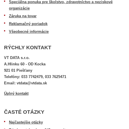
Špeciálna ponuka pre školstvo, zdravotníctvo a neziskové
organizácie
Záruka na tovar
Reklamačný poriadok
Všeobecné informácie
RÝCHLY KONTAKT
VT DATA s.r.o.
A.Hlinku 60 - OD Kocka
921 01 Piešťany
Telefóny: 033 7742479, 033 7625471
Email: vtdata@vtdata.sk
Úplný kontakt
ČASTÉ OTÁZKY
Najčastejšie otázky