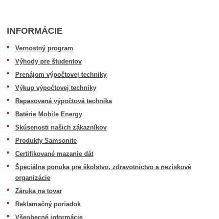
INFORMÁCIE
Vernostný program
Výhody pre študentov
Prenájom výpočtovej techniky
Výkup výpočtovej techniky
Repasovaná výpočtová technika
Batérie Mobile Energy
Skúsenosti našich zákazníkov
Produkty Samsonite
Certifikované mazanie dát
Špeciálna ponuka pre školstvo, zdravotníctvo a neziskové
organizácie
Záruka na tovar
Reklamačný poriadok
Všeobecné informácie