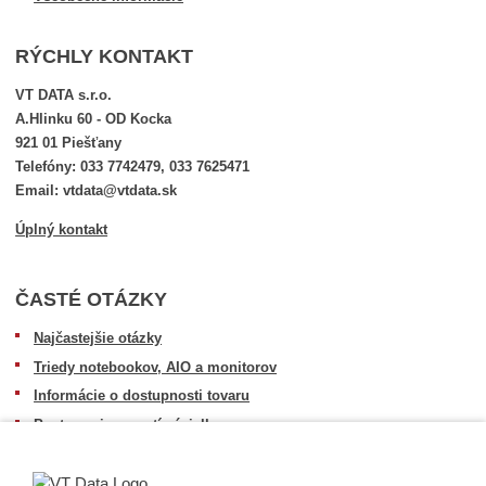
RÝCHLY KONTAKT
VT DATA s.r.o.
A.Hlinku 60 - OD Kocka
921 01 Piešťany
Telefóny: 033 7742479, 033 7625471
Email: vtdata@vtdata.sk
Úplný kontakt
ČASTÉ OTÁZKY
Najčastejšie otázky
Triedy notebookov, AIO a monitorov
Informácie o dostupnosti tovaru
Postup pri prevzatí zásielky
Dopravné podmienky
Sledovanie zásielok