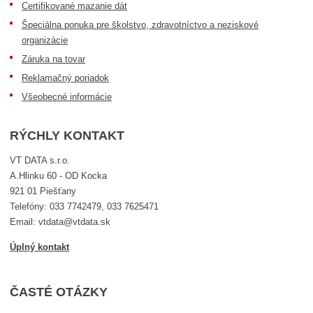
Certifikované mazanie dát
Špeciálna ponuka pre školstvo, zdravotníctvo a neziskové
organizácie
Záruka na tovar
Reklamačný poriadok
Všeobecné informácie
RÝCHLY KONTAKT
VT DATA s.r.o.
A.Hlinku 60 - OD Kocka
921 01 Piešťany
Telefóny: 033 7742479, 033 7625471
Email: vtdata@vtdata.sk
Úplný kontakt
ČASTÉ OTÁZKY