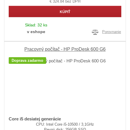
€ 324.84 bez DPH
KÚPIŤ
Sklad:
32 ks
v eshope
Porovnanie
Pracovný počítač - HP ProDesk 600 G6
Doprava zadarmo
Core i5 desiatej generácie
CPU: Intel Core i5-10500 / 3,1GHz
Pevný disk: 256GB SSD