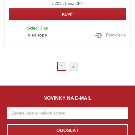
€ 201.61 bez DPH
KÚPIŤ
Sklad:
3 ks
v eshope
Porovnanie
2
1
NOVINKY NA E-MAIL
ODOSLAŤ