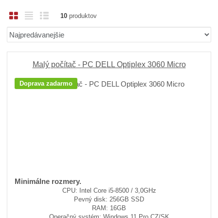
O
T
R
10
produktov
b
a
i
Ř
r
b
a
a
á
u
d
z
z
ľ
k
e
Malý počítač - PC DELL Optiplex 3060 Micro
n
k
k
o
Doprava zadarmo
í
o
o
v
p
v
v
ý
r
ý
ý
v
o
v
v
ý
d
ý
ý
p
u
p
p
i
k
i
i
s
t
ů
s
s
Minimálne rozmery.
CPU: Intel Core i5-8500 / 3,0GHz
Pevný disk: 256GB SSD
RAM: 16GB
Operačný systém: Windows 11 Pro CZ/SK