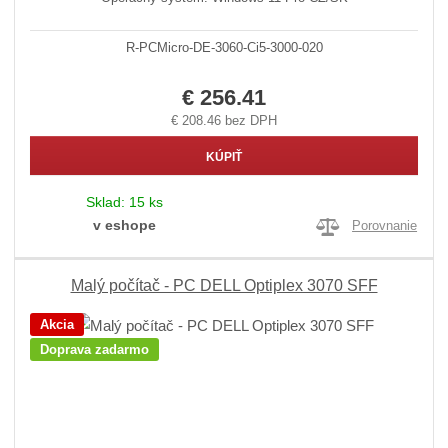
R-PCMicro-DE-3060-Ci5-3000-020
€ 256.41
€ 208.46 bez DPH
KÚPIŤ
Sklad:
15 ks
v eshope
Porovnanie
Malý počítač - PC DELL Optiplex 3070 SFF
Akcia
Doprava zadarmo