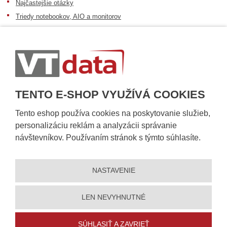
Najčastejšie otázky
Triedy notebookov, AIO a monitorov
Informácie o dostupnosti tovaru
Postup pri prevzatí zásielky
Dopravné podmienky
Sledovanie zásielok
TENTO E-SHOP VYUŽÍVÁ COOKIES
Tento eshop používa cookies na poskytovanie služieb,
personalizáciu reklám a analyzácii správanie
návštevníkov. Používaním stránok s týmto súhlasíte.
NASTAVENIE
© 2026, VT DATA, s.r.o.
Vyhlásenie o prístupnosti
|
Ochrana osobných údajov
|
Mapa stránky
|
|
Nastavení cookies
LEN NEVYHNUTNÉ
Vytvorila
eBRÁNA
SÚHLASIŤ A ZAVRIEŤ