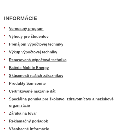
INFORMÁCIE
Vernostný program
Výhody pre študentov
Prenájom výpočtovej techniky
Výkup výpočtovej techniky
Repasovaná výpočtová technika
Batérie Mobile Energy
Skúsenosti našich zákazníkov
Produkty Samsonite
Certifikované mazanie dát
Špeciálna ponuka pre školstvo, zdravotníctvo a neziskové
organizácie
Záruka na tovar
Reklamačný poriadok
Všeobecné informácie