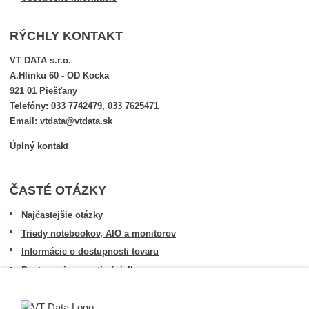
RÝCHLY KONTAKT
VT DATA s.r.o.
A.Hlinku 60 - OD Kocka
921 01 Piešťany
Telefóny: 033 7742479, 033 7625471
Email: vtdata@vtdata.sk
Úplný kontakt
ČASTÉ OTÁZKY
Najčastejšie otázky
Triedy notebookov, AIO a monitorov
Informácie o dostupnosti tovaru
Postup pri prevzatí zásielky
Dopravné podmienky
Sledovanie zásielok