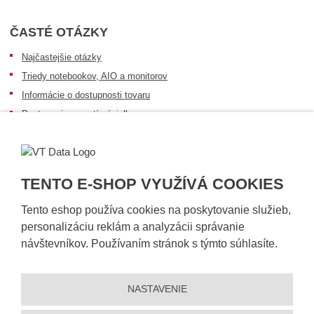
ČASTÉ OTÁZKY
Najčastejšie otázky
Triedy notebookov, AIO a monitorov
Informácie o dostupnosti tovaru
Postup pri prevzatí zásielky
Dopravné podmienky
Sledovanie zásielok
TENTO E-SHOP VYUŽÍVÁ COOKIES
Tento eshop používa cookies na poskytovanie služieb,
personalizáciu reklám a analyzácii správanie
návštevníkov. Používaním stránok s týmto súhlasíte.
NASTAVENIE
© 2026, VT DATA, s.r.o.
Vyhlásenie o prístupnosti
|
Ochrana osobných údajov
|
Mapa stránky
|
|