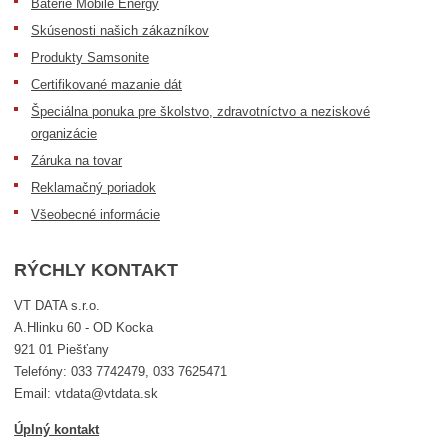
Batérie Mobile Energy
Skúsenosti našich zákazníkov
Produkty Samsonite
Certifikované mazanie dát
Špeciálna ponuka pre školstvo, zdravotníctvo a neziskové
organizácie
Záruka na tovar
Reklamačný poriadok
Všeobecné informácie
RÝCHLY KONTAKT
VT DATA s.r.o.
A.Hlinku 60 - OD Kocka
921 01 Piešťany
Telefóny: 033 7742479, 033 7625471
Email: vtdata@vtdata.sk
Úplný kontakt