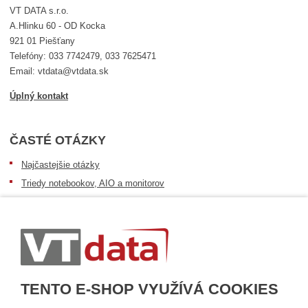
VT DATA s.r.o.
A.Hlinku 60 - OD Kocka
921 01 Piešťany
Telefóny: 033 7742479, 033 7625471
Email: vtdata@vtdata.sk
Úplný kontakt
ČASTÉ OTÁZKY
Najčastejšie otázky
Triedy notebookov, AIO a monitorov
Informácie o dostupnosti tovaru
Postup pri prevzatí zásielky
Dopravné podmienky
Sledovanie zásielok
TENTO E-SHOP VYUŽÍVÁ COOKIES