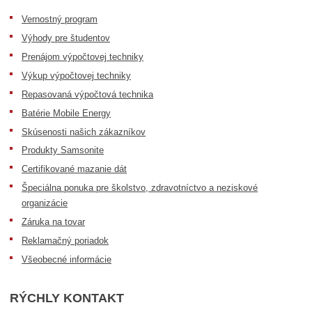
Vernostný program
Výhody pre študentov
Prenájom výpočtovej techniky
Výkup výpočtovej techniky
Repasovaná výpočtová technika
Batérie Mobile Energy
Skúsenosti našich zákazníkov
Produkty Samsonite
Certifikované mazanie dát
Špeciálna ponuka pre školstvo, zdravotníctvo a neziskové
organizácie
Záruka na tovar
Reklamačný poriadok
Všeobecné informácie
RÝCHLY KONTAKT