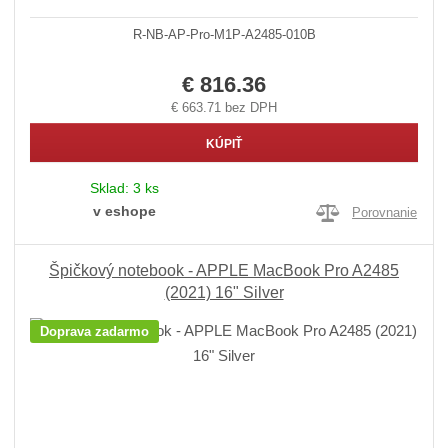
R-NB-AP-Pro-M1P-A2485-010B
€ 816.36
€ 663.71 bez DPH
KÚPIŤ
Sklad:
3 ks
v eshope
Porovnanie
Špičkový notebook - APPLE MacBook Pro A2485
(2021) 16" Silver
Doprava zadarmo