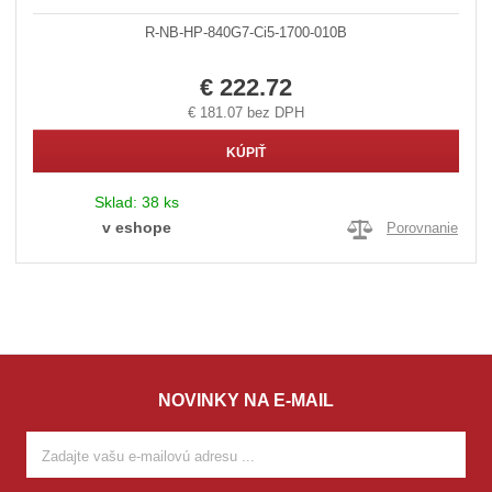
R-NB-HP-840G7-Ci5-1700-010B
€ 222.72
€ 181.07 bez DPH
KÚPIŤ
Sklad:
38 ks
v eshope
Porovnanie
NOVINKY NA E-MAIL