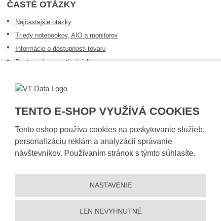
ČASTÉ OTÁZKY
Najčastejšie otázky
Triedy notebookov, AIO a monitorov
Informácie o dostupnosti tovaru
Postup pri prevzatí zásielky
Dopravné podmienky
Sledovanie zásielok
TENTO E-SHOP VYUŽÍVÁ COOKIES
Tento eshop používa cookies na poskytovanie služieb,
personalizáciu reklám a analyzácii správanie
návštevníkov. Používaním stránok s týmto súhlasíte.
NASTAVENIE
© 2026, VT DATA, s.r.o.
Vyhlásenie o prístupnosti
|
Ochrana osobných údajov
|
Mapa stránky
|
|
Nastavení cookies
LEN NEVYHNUTNÉ
Vytvorila
eBRÁNA