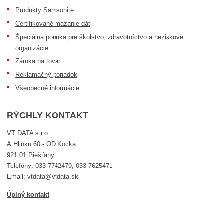
Produkty Samsonite
Certifikované mazanie dát
Špeciálna ponuka pre školstvo, zdravotníctvo a neziskové
organizácie
Záruka na tovar
Reklamačný poriadok
Všeobecné informácie
RÝCHLY KONTAKT
VT DATA s.r.o.
A.Hlinku 60 - OD Kocka
921 01 Piešťany
Telefóny: 033 7742479, 033 7625471
Email: vtdata@vtdata.sk
Úplný kontakt