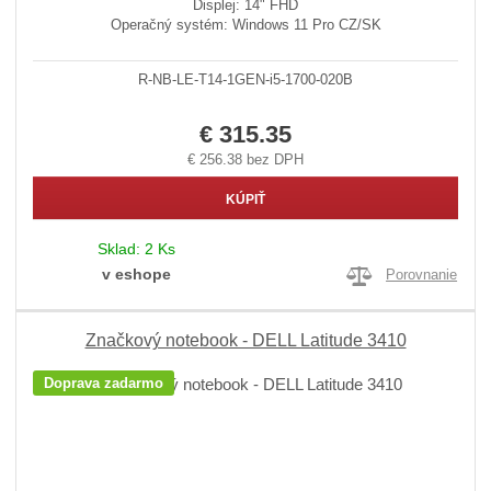
Displej: 14" FHD
Operačný systém: Windows 11 Pro CZ/SK
R-NB-LE-T14-1GEN-i5-1700-020B
€ 315.35
€ 256.38 bez DPH
KÚPIŤ
Sklad:
2 Ks
v eshope
Porovnanie
Značkový notebook - DELL Latitude 3410
Doprava zadarmo