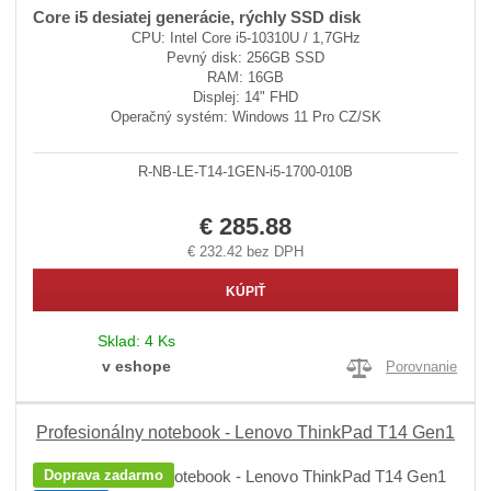
Core i5 desiatej generácie, rýchly SSD disk
CPU: Intel Core i5-10310U / 1,7GHz
Pevný disk: 256GB SSD
RAM: 16GB
Displej: 14" FHD
Operačný systém: Windows 11 Pro CZ/SK
R-NB-LE-T14-1GEN-i5-1700-010B
€ 285.88
€ 232.42 bez DPH
KÚPIŤ
Sklad:
4 Ks
v eshope
Porovnanie
Profesionálny notebook - Lenovo ThinkPad T14 Gen1
Doprava zadarmo