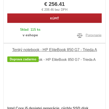
€ 256.41
€ 208.46 bez DPH
KÚPIŤ
Sklad:
115 ks
v eshope
Porovnanie
Tenký notebook - HP EliteBook 850 G7 - Trieda A
Doprava zadarmo
Intel Core i5 desiatej generácie, rýchly SSD disk