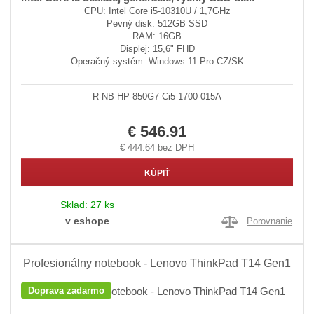
CPU: Intel Core i5-10310U / 1,7GHz
Pevný disk: 512GB SSD
RAM: 16GB
Displej: 15,6" FHD
Operačný systém: Windows 11 Pro CZ/SK
R-NB-HP-850G7-Ci5-1700-015A
€ 546.91
€ 444.64 bez DPH
KÚPIŤ
Sklad:
27 ks
v eshope
Porovnanie
Profesionálny notebook - Lenovo ThinkPad T14 Gen1
Doprava zadarmo