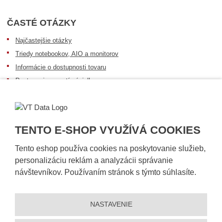
ČASTÉ OTÁZKY
Najčastejšie otázky
Triedy notebookov, AIO a monitorov
Informácie o dostupnosti tovaru
Postup pri prevzatí zásielky
Dopravné podmienky
Sledovanie zásielok
TENTO E-SHOP VYUŽÍVÁ COOKIES
Tento eshop používa cookies na poskytovanie služieb,
personalizáciu reklám a analyzácii správanie
návštevníkov. Používaním stránok s týmto súhlasíte.
NASTAVENIE
© 2026, VT DATA, s.r.o.
Vyhlásenie o prístupnosti
|
Ochrana osobných údajov
|
Mapa stránky
|
|