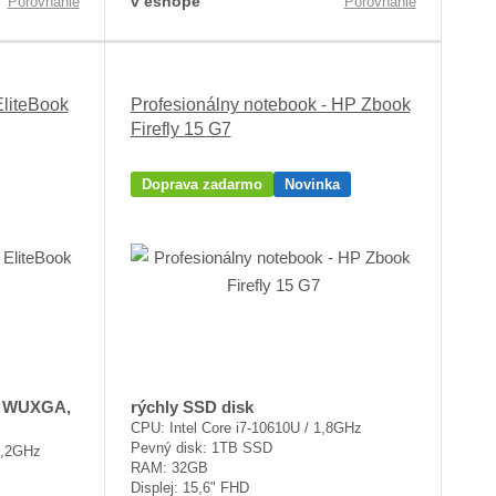
v eshope
Porovnanie
Porovnanie
liteBook
Profesionálny notebook - HP Zbook
Firefly 15 G7
Doprava zadarmo
Novinka
4" WUXGA,
rýchly SSD disk
CPU: Intel Core i7-10610U / 1,8GHz
Pevný disk: 1TB SSD
 1,2GHz
RAM: 32GB
Displej: 15,6" FHD