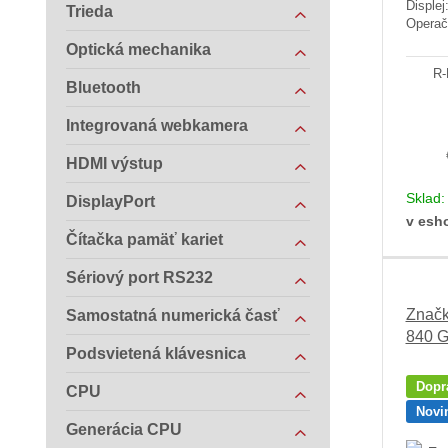
Disple
Trieda
Operač
Optická mechanika
R-
Bluetooth
Integrovaná webkamera
HDMI výstup
Sklad
DisplayPort
v esh
Čítačka pamäť kariet
Sériový port RS232
Značk
Samostatná numerická časť
840 
Podsvietená klávesnica
Dopr
CPU
Novi
Generácia CPU