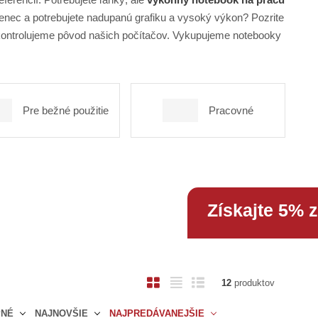
enec a potrebujete nadupanú grafiku a vysoký výkon? Pozrite
kontrolujeme pôvod našich počítačov. Vykupujeme notebooky
Pre bežné použitie
Pracovné
Získajte 5% 
O
T
R
12
produktov
b
a
i
PNÉ
NAJNOVŠIE
NAJPREDÁVANEJŠIE
r
b
a