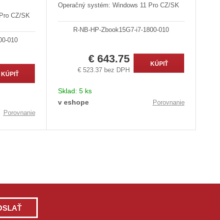
Operačný systém: Windows 11 Pro CZ/SK
 Pro CZ/SK
R-NB-HP-Zbook15G7-i7-1800-010
00-010
€ 643.75
KÚPIŤ
€ 523.37 bez DPH
KÚPIŤ
Sklad:
5 ks
v eshope
Porovnanie
Porovnanie
OSLAŤ