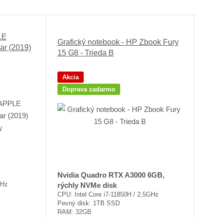
á
u
d
z
ľ
k
k
k
o
LE
Grafický notebook - HP Zbook Fury
o
o
v
ar (2019)
15 G8 - Trieda B
v
v
ý
ý
ý
v
Akcia
v
v
ý
Doprava zadarmo
ý
ý
p
p
p
i
i
i
s
s
s
Nvidia Quadro RTX A3000 6GB,
GHz
rýchly NVMe disk
CPU: Intel Core i7-11850H / 2,5GHz
Pevný disk: 1TB SSD
RAM: 32GB