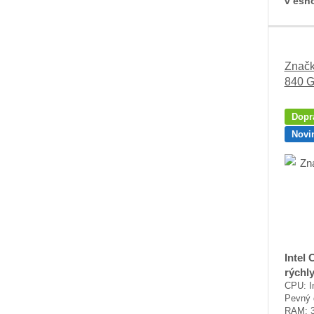
v esh
Značk
840 
Dopr
Novi
Intel
rýchl
CPU: In
Pevný 
RAM: 