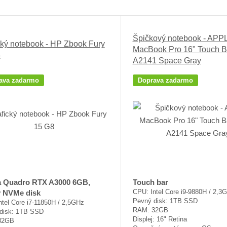
Ř
a
z
Špičkový notebook - APP
cký notebook - HP Zbook Fury
e
MacBook Pro 16" Touch B
8
n
A2141 Space Gray
í
p
ava zadarmo
Doprava zadarmo
r
o
d
u
k
t
ů
a Quadro RTX A3000 6GB,
Touch bar
CPU: Intel Core i9-9880H / 2,3
y NVMe disk
Pevný disk: 1TB SSD
ntel Core i7-11850H / 2,5GHz
RAM: 32GB
disk: 1TB SSD
Displej: 16" Retina
32GB