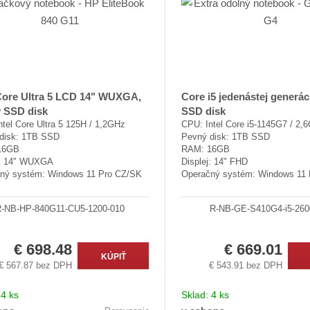
 Core Ultra 5 LCD 14" WUXGA,
Core i5 jedenástej generáci
y SSD disk
SSD disk
tel Core Ultra 5 125H / 1,2GHz
CPU: Intel Core i5-1145G7 / 2,
disk: 1TB SSD
Pevný disk: 1TB SSD
16GB
RAM: 16GB
j: 14" WUXGA
Displej: 14" FHD
ný systém: Windows 11 Pro CZ/SK
Operačný systém: Windows 11
-NB-HP-840G11-CU5-1200-010
R-NB-GE-S410G4-i5-260
€ 698.48
€ 669.01
KÚPIŤ
€ 567.87 bez DPH
€ 543.91 bez DPH
:
4 ks
Sklad:
4 ks