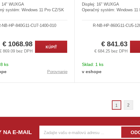
j: 14" WUXGA
Displej: 16" WUXGA
ný systém: Windows 11 Pro CZ/SK
Operačný systém: Windows 11
-NB-HP-840G11-CU7-1400-010
R-NB-HP-860G11-CU5-12
€ 1068.98
€ 841.63
KÚPIŤ
€ 869.09 bez DPH
€ 684.25 bez DPH
:
8 ks
Sklad:
1 ks
ope
v eshope
Porovnanie
2
1
 NA E-MAIL
OD