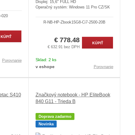
Displej: 15,6" FULL HD
Operačný systém: Windows 11 Pro CZ/SK
-020
R-NB-HP-Zbook15G8-Ci7-2500-20B
KÚPIŤ
€ 778.48
KÚPIŤ
€ 632.91 bez DPH
Sklad:
2 ks
Porovnanie
v eshope
Porovnanie
Getac S410
Značkový notebook - HP EliteBook
840 G11 - Trieda B
Doprava zadarmo
Novinka