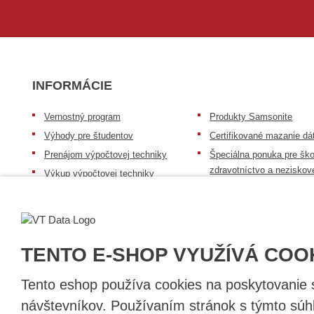
INFORMÁCIE
Vernostný program
Produkty Samsonite
Výhody pre študentov
Certifikované mazanie dá
Prenájom výpočtovej techniky
Špeciálna ponuka pre ško
zdravotníctvo a neziskov
Výkup výpočtovej techniky
organizácie
Repasovaná výpočtová technika
Záruka na tovar
Batérie Mobile Energy
Reklamačný poriadok
Skúsenosti našich zákazníkov
Všeobecné informácie
TENTO E-SHOP VYUŽÍVÁ COO
Tento eshop používa cookies na poskytovanie sl
návštevníkov. Používaním stránok s týmto súhl