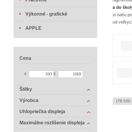
a do škol
Výkonné - grafické
si našu 
od veľkýc
APPLE
Cena
€
€
Štítky
Výrobca
1TB SSD
Uhlopriečka displeja
Maximálne rozlíšenie displeja