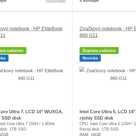
ope
v eshope
Porovnanie
ový notebook - HP EliteBook
Značkový notebook - HP E
G11
860 G11
ava zadarmo
Doprava zadarmo
nka
Novinka
 Core Ultra 7, LCD 14" WUXGA,
Intel Core Ultra 5, LCD 1
y SSD disk
rýchly SSD disk
tel Core Ultra 7 155H / 1,4GHz
CPU: Intel Core Ultra 5 125H /
disk: 1TB SSD
Pevný disk: 1TB SSD
32GB
RAM: 16GB