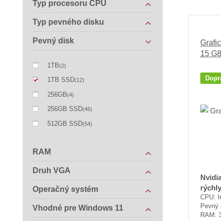
Typ procesoru CPU
Typ pevného disku
Pevný disk
Grafi
15 G
1TB
(2)
Dopr
1TB SSD
(12)
256GB
(4)
256GB SSD
(46)
512GB SSD
(54)
RAM
Druh VGA
Nvidi
rýchl
Operačný systém
CPU: I
Pevný 
Vhodné pre Windows 11
RAM: 