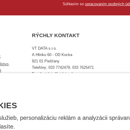
Súhlasím so
spracovaním osobných úd
RÝCHLY KONTAKT
VT DATA s.r.o.
A.Hlinku 60 - OD Kocka
t
921 01 Piešťany
lstvo,
Telefóny: 033 7742479, 033 7625471
é
Email: vtdata@vtdata.sk
Úplný kontakt
KIES
užieb, personalizáciu reklám a analyzácii správan
asíte.