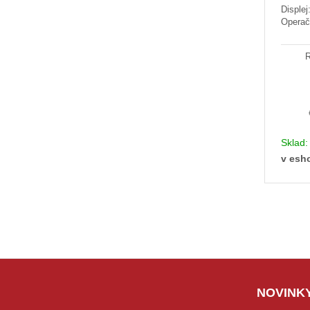
Disple
Operač
R
Sklad
v esh
NOVINKY