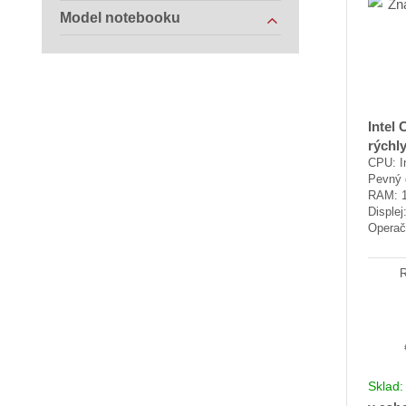
Model notebooku
Intel
rýchl
CPU: In
Pevný 
RAM: 
Disple
Operač
R
Sklad