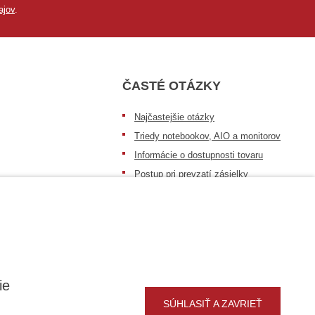
ajov
.
ČASTÉ OTÁZKY
Najčastejšie otázky
Triedy notebookov, AIO a monitorov
Informácie o dostupnosti tovaru
Postup pri prevzatí zásielky
Dopravné podmienky
Sledovanie zásielok
ie
SÚHLASIŤ A ZAVRIEŤ