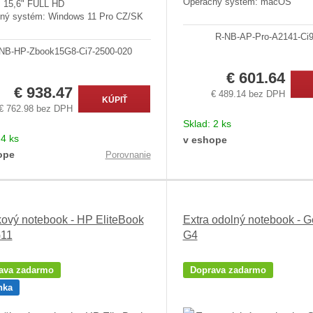
Operačný systém: macOS
j: 15,6" FULL HD
ný systém: Windows 11 Pro CZ/SK
R-NB-AP-Pro-A2141-Ci9
NB-HP-Zbook15G8-Ci7-2500-020
€ 601.64
€ 938.47
€ 489.14 bez DPH
KÚPIŤ
€ 762.98 bez DPH
Sklad:
2 ks
:
4 ks
v eshope
ope
Porovnanie
ový notebook - HP EliteBook
Extra odolný notebook - 
G11
G4
ava zadarmo
Doprava zadarmo
nka