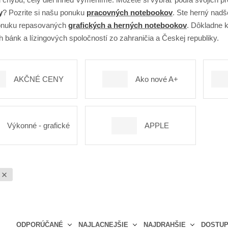
y
? Pozrite si našu ponuku
pracovných notebookov
. Ste herný nadš
ponuku repasovaných
grafických a herných notebookov
. Dôkladne 
h bánk a lízingových spoločností zo zahraničia a Českej republiky.
AKČNÉ CENY
Ako nové A+
Výkonné - grafické
APPLE
ODPORÚČANÉ
NAJLACNEJŠIE
NAJDRAHŠIE
DOSTU