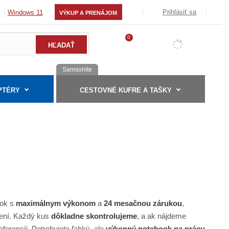
Prihlásiť sa
Windows 11
VÝKUP A PRENÁJOM
0
Samsonite
PTÉRY
CESTOVNÉ KUFRE A TAŠKY
ook s
maximálnym výkonom
a
24 mesačnou zárukou
,
dení. Každý kus
dôkladne skontrolujeme
, a ak nájdeme
ferencií. Potrebujete ľahký, ale
výkonný notebook na prácu