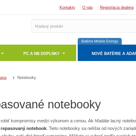
Kontakty
O nás
Registrácia dealera
Batérie Mobile Energy
PC A NB DOPLNKY
NOVÉ BATÉRIE A ADA
Notebooky
rana
asované notebooky
robiť kompromisy medzi výkonom a cenou. Ak hľadáte lacný noteb
i
repasovaný notebook
. Tieto notebooky sa nelíšia od nových zaria
 chybu, celý diel ihneď vymeníme. Môžete si vybrať podľa svojich pre