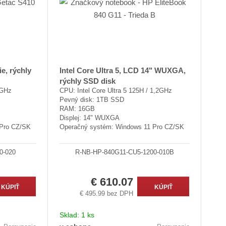
e, rýchly
Intel Core Ultra 5, LCD 14" WUXGA,
rýchly SSD disk
6GHz
CPU: Intel Core Ultra 5 125H / 1,2GHz
Pevný disk: 1TB SSD
RAM: 16GB
Displej: 14" WUXGA
 Pro CZ/SK
Operačný systém: Windows 11 Pro CZ/SK
0-020
R-NB-HP-840G11-CU5-1200-010B
€ 610.07
KÚPIŤ
KÚPIŤ
€ 495.99 bez DPH
Sklad:
1 ks