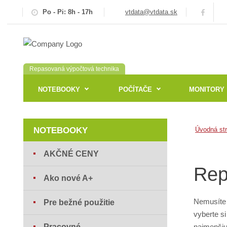
Po - Pi: 8h - 17h
vtdata@vtdata.sk
Repasovaná výpočtová technika
NOTEBOOKY
POČÍTAČE
MONITORY
NOTEBOOKY
Úvodná st
AKČNÉ CENY
Rep
Ako nové A+
Nemusíte 
Pre bežné použitie
vyberte s
Pracovné
najmenšiu