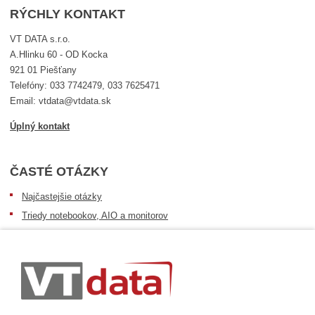
RÝCHLY KONTAKT
VT DATA s.r.o.
A.Hlinku 60 - OD Kocka
921 01 Piešťany
Telefóny: 033 7742479, 033 7625471
Email: vtdata@vtdata.sk
Úplný kontakt
ČASTÉ OTÁZKY
Najčastejšie otázky
Triedy notebookov, AIO a monitorov
Informácie o dostupnosti tovaru
Postup pri prevzatí zásielky
Dopravné podmienky
Sledovanie zásielok