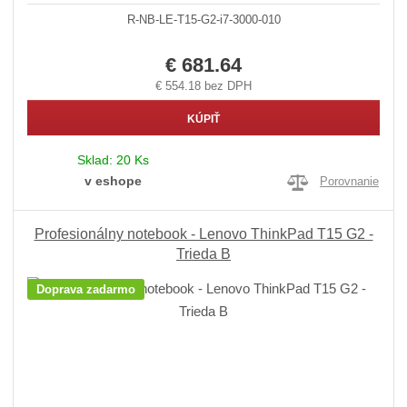
R-NB-LE-T15-G2-i7-3000-010
€ 681.64
€ 554.18 bez DPH
KÚPIŤ
Sklad:
20 Ks
v eshope
Porovnanie
Profesionálny notebook - Lenovo ThinkPad T15 G2 -
Trieda B
Doprava zadarmo