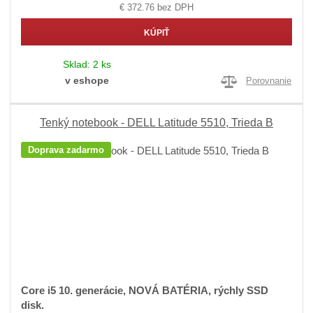
€ 372.76 bez DPH
KÚPIŤ
Sklad:
2 ks
v eshope
Porovnanie
Tenký notebook - DELL Latitude 5510, Trieda B
Doprava zadarmo
Core i5 10. generácie, NOVÁ BATÉRIA, rýchly SSD
disk.