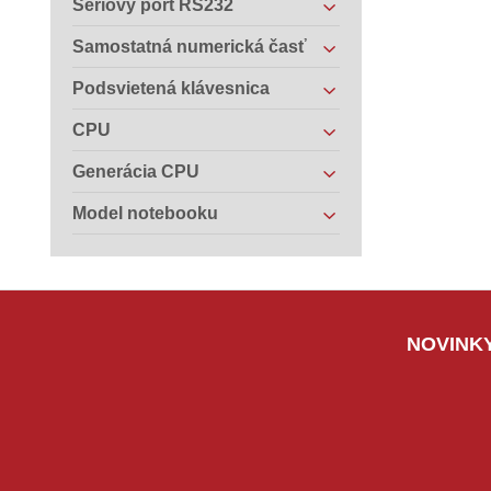
Sériový port RS232
Samostatná numerická časť
Podsvietená klávesnica
CPU
Generácia CPU
Model notebooku
NOVINKY