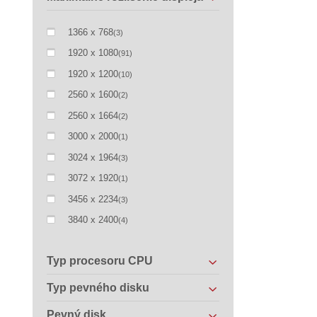
1366 x 768
(3)
1920 x 1080
(91)
1920 x 1200
(10)
2560 x 1600
(2)
2560 x 1664
(2)
3000 x 2000
(1)
3024 x 1964
(3)
3072 x 1920
(1)
3456 x 2234
(3)
3840 x 2400
(4)
Typ procesoru CPU
Typ pevného disku
Pevný disk