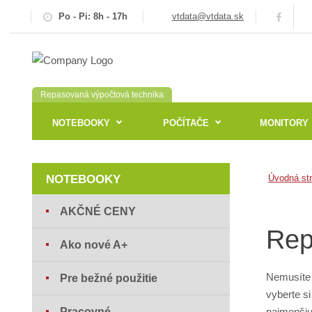
Po - Pi: 8h - 17h
vtdata@vtdata.sk
Repasovaná výpočtová technika
NOTEBOOKY
POČÍTAČE
MONITORY
NOTEBOOKY
Úvodná st
AKČNÉ CENY
Rep
Ako nové A+
Nemusíte 
Pre bežné použitie
vyberte s
Pracovné
najmenšiu