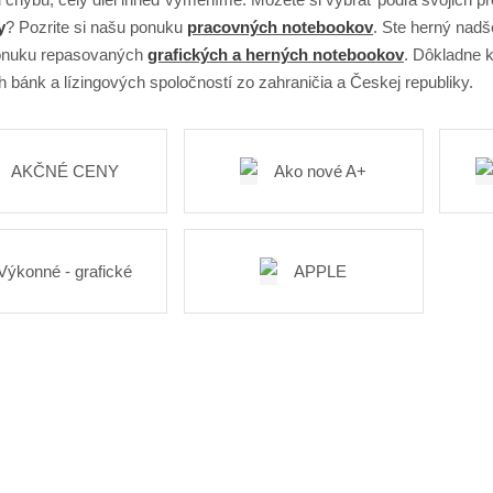
y
? Pozrite si našu ponuku
pracovných notebookov
. Ste herný nadš
ponuku repasovaných
grafických a herných notebookov
. Dôkladne 
h bánk a lízingových spoločností zo zahraničia a Českej republiky.
AKČNÉ CENY
Ako nové A+
Výkonné - grafické
APPLE