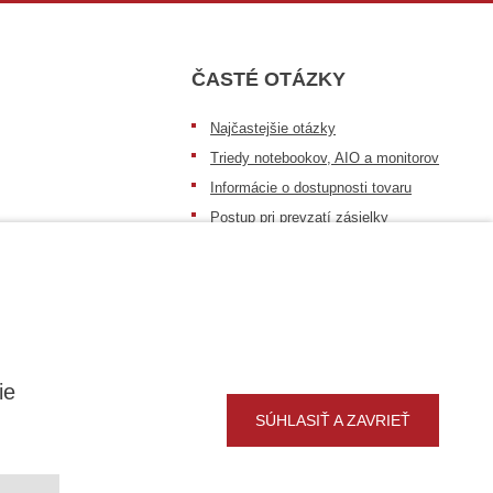
ČASTÉ OTÁZKY
Najčastejšie otázky
Triedy notebookov, AIO a monitorov
Informácie o dostupnosti tovaru
Postup pri prevzatí zásielky
Dopravné podmienky
Sledovanie zásielok
ie
SÚHLASIŤ A ZAVRIEŤ