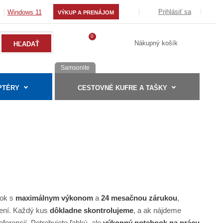
Prihlásiť sa
Windows 11
VÝKUP A PRENÁJOM
0
Nákupný košík
Samsonite
PTÉRY
CESTOVNÉ KUFRE A TAŠKY
ook s
maximálnym výkonom
a
24 mesačnou zárukou
,
dení. Každý kus
dôkladne skontrolujeme
, a ak nájdeme
ferencií. Potrebujete ľahký, ale
výkonný notebook na prácu