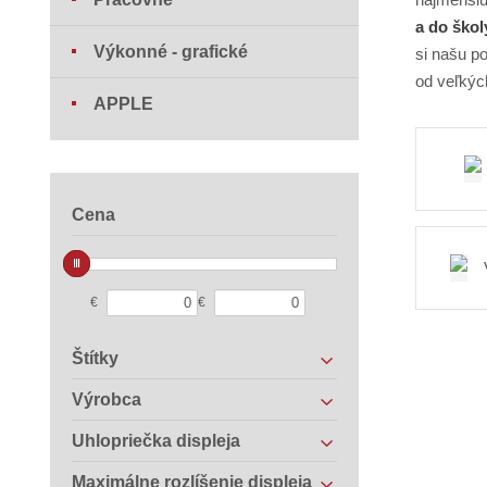
a do škol
Výkonné - grafické
si našu 
od veľkýc
APPLE
Cena
€
€
Štítky
Výrobca
Uhlopriečka displeja
Maximálne rozlíšenie displeja