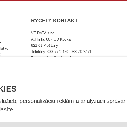
RÝCHLY KONTAKT
VT DATA s.r.o.
A.Hlinku 60 - OD Kocka
t
921 01 Piešťany
lstvo,
Telefóny: 033 7742479, 033 7625471
é
Email: vtdata@vtdata.sk
Úplný kontakt
KIES
užieb, personalizáciu reklám a analyzácii správan
asíte.