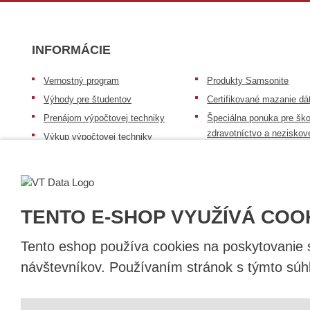
INFORMÁCIE
Vernostný program
Produkty Samsonite
Výhody pre študentov
Certifikované mazanie dá
Prenájom výpočtovej techniky
Špeciálna ponuka pre ško
zdravotníctvo a neziskov
Výkup výpočtovej techniky
organizácie
Repasovaná výpočtová technika
Záruka na tovar
Batérie Mobile Energy
Reklamačný poriadok
Skúsenosti našich zákazníkov
Všeobecné informácie
TENTO E-SHOP VYUŽÍVÁ COO
Tento eshop používa cookies na poskytovanie sl
návštevníkov. Používaním stránok s týmto súhl