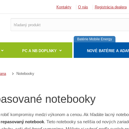
Kontakty
O nás
Registrácia dealera
Batérie Mobile Energy
PC A NB DOPLNKY
NOVÉ BATÉRIE A ADA
Notebooky
rana
asované notebooky
robiť kompromisy medzi výkonom a cenou. Ak hľadáte lacný noteb
i
repasovaný notebook
. Tieto notebooky sa nelíšia od nových zaria
 chybu, celý diel ihneď vymeníme. Môžete si vybrať podľa svojich pre