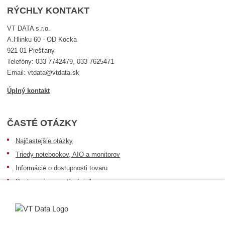
RÝCHLY KONTAKT
VT DATA s.r.o.
A.Hlinku 60 - OD Kocka
921 01 Piešťany
Telefóny: 033 7742479, 033 7625471
Email: vtdata@vtdata.sk
Úplný kontakt
ČASTÉ OTÁZKY
Najčastejšie otázky
Triedy notebookov, AIO a monitorov
Informácie o dostupnosti tovaru
Postup pri prevzatí zásielky
Dopravné podmienky
Sledovanie zásielok