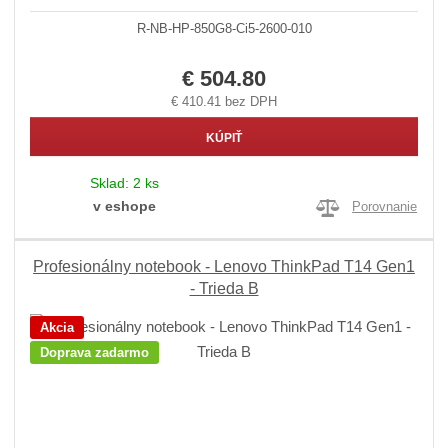
R-NB-HP-850G8-Ci5-2600-010
€ 504.80
€ 410.41 bez DPH
KÚPIŤ
Sklad:
2 ks
v eshope
Porovnanie
Profesionálny notebook - Lenovo ThinkPad T14 Gen1
- Trieda B
Akcia
Doprava zadarmo