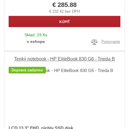
€ 285.88
€ 232.42 bez DPH
KÚPIŤ
Sklad:
19 Ks
v eshope
Porovnanie
Tenký notebook - HP EliteBook 830 G6 - Trieda B
Doprava zadarmo
LCD 13,3" FHD, rýchly SSD disk