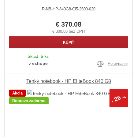
R-NB-HP-840G8-Ci5-2600-020
€ 370.08
€ 300.88 bez DPH
KÚPIŤ
Sklad:
6 ks
v eshope
Porovnanie
Tenký notebook - HP EliteBook 840 G8
Akcia
26
%
-
Doprava zadarmo