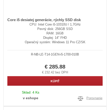
Core i5 desiatej generácie, rýchly SSD disk
CPU: Intel Core i5-10310U / 1,7GHz
Pevný disk: 256GB SSD
RAM: 16GB
Displej: 14" FHD
Operačný systém: Windows 11 Pro CZ/SK
R-NB-LE-T14-1GEN-i5-1700-010B
€ 285.88
€ 232.42 bez DPH
KÚPIŤ
Sklad:
4 Ks
v eshope
Porovnanie