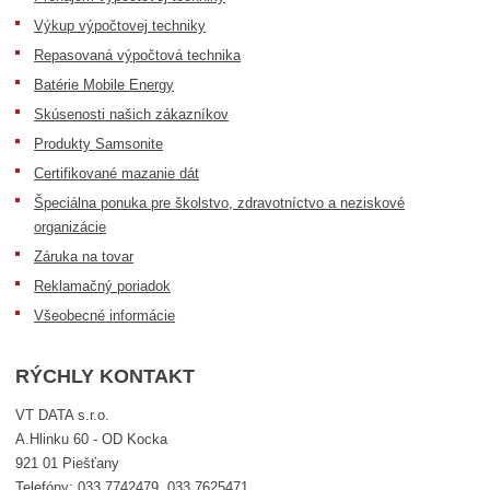
Výkup výpočtovej techniky
Repasovaná výpočtová technika
Batérie Mobile Energy
Skúsenosti našich zákazníkov
Produkty Samsonite
Certifikované mazanie dát
Špeciálna ponuka pre školstvo, zdravotníctvo a neziskové
organizácie
Záruka na tovar
Reklamačný poriadok
Všeobecné informácie
RÝCHLY KONTAKT
VT DATA s.r.o.
A.Hlinku 60 - OD Kocka
921 01 Piešťany
Telefóny: 033 7742479, 033 7625471