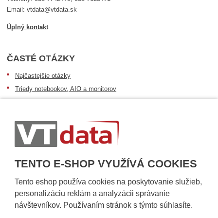
Email: vtdata@vtdata.sk
Úplný kontakt
ČASTÉ OTÁZKY
Najčastejšie otázky
Triedy notebookov, AIO a monitorov
Informácie o dostupnosti tovaru
Postup pri prevzatí zásielky
Dopravné podmienky
Sledovanie zásielok
TENTO E-SHOP VYUŽÍVÁ COOKIES
Tento eshop používa cookies na poskytovanie služieb,
personalizáciu reklám a analyzácii správanie
návštevníkov. Používaním stránok s týmto súhlasíte.