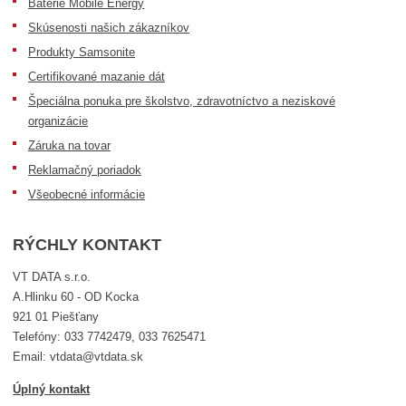
Batérie Mobile Energy
Skúsenosti našich zákazníkov
Produkty Samsonite
Certifikované mazanie dát
Špeciálna ponuka pre školstvo, zdravotníctvo a neziskové
organizácie
Záruka na tovar
Reklamačný poriadok
Všeobecné informácie
RÝCHLY KONTAKT
VT DATA s.r.o.
A.Hlinku 60 - OD Kocka
921 01 Piešťany
Telefóny: 033 7742479, 033 7625471
Email: vtdata@vtdata.sk
Úplný kontakt