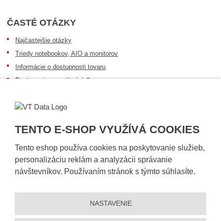
ČASTÉ OTÁZKY
Najčastejšie otázky
Triedy notebookov, AIO a monitorov
Informácie o dostupnosti tovaru
Postup pri prevzatí zásielky
Dopravné podmienky
Sledovanie zásielok
TENTO E-SHOP VYUŽÍVÁ COOKIES
Tento eshop používa cookies na poskytovanie služieb,
personalizáciu reklám a analyzácii správanie
návštevníkov. Používaním stránok s týmto súhlasíte.
NASTAVENIE
© 2026, VT DATA, s.r.o.
Vyhlásenie o prístupnosti
|
Ochrana osobných údajov
|
Mapa stránky
|
|