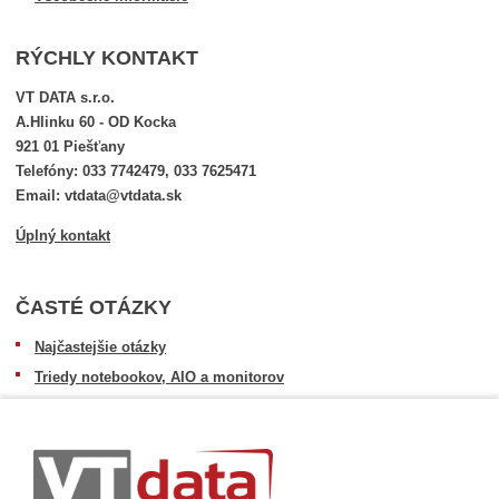
RÝCHLY KONTAKT
VT DATA s.r.o.
A.Hlinku 60 - OD Kocka
921 01 Piešťany
Telefóny: 033 7742479, 033 7625471
Email: vtdata@vtdata.sk
Úplný kontakt
ČASTÉ OTÁZKY
Najčastejšie otázky
Triedy notebookov, AIO a monitorov
Informácie o dostupnosti tovaru
Postup pri prevzatí zásielky
Dopravné podmienky
Sledovanie zásielok