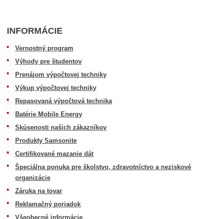
INFORMÁCIE
Vernostný program
Výhody pre študentov
Prenájom výpočtovej techniky
Výkup výpočtovej techniky
Repasovaná výpočtová technika
Batérie Mobile Energy
Skúsenosti našich zákazníkov
Produkty Samsonite
Certifikované mazanie dát
Špeciálna ponuka pre školstvo, zdravotníctvo a neziskové
organizácie
Záruka na tovar
Reklamačný poriadok
Všeobecné informácie