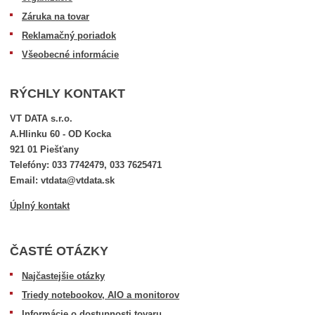
Záruka na tovar
Reklamačný poriadok
Všeobecné informácie
RÝCHLY KONTAKT
VT DATA s.r.o.
A.Hlinku 60 - OD Kocka
921 01 Piešťany
Telefóny: 033 7742479, 033 7625471
Email: vtdata@vtdata.sk
Úplný kontakt
ČASTÉ OTÁZKY
Najčastejšie otázky
Triedy notebookov, AIO a monitorov
Informácie o dostupnosti tovaru