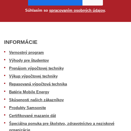
Súhlasím so
spracovaním osobných údajov
.
INFORMÁCIE
Vernostný program
Výhody pre študentov
Prenájom výpočtovej techniky
Výkup výpočtovej techniky
Repasovaná výpočtová technika
Batérie Mobile Energy
Skúsenosti našich zákazníkov
Produkty Samsonite
Certifikované mazanie dát
Špeciálna ponuka pre školstvo, zdravotníctvo a neziskové
organizácie