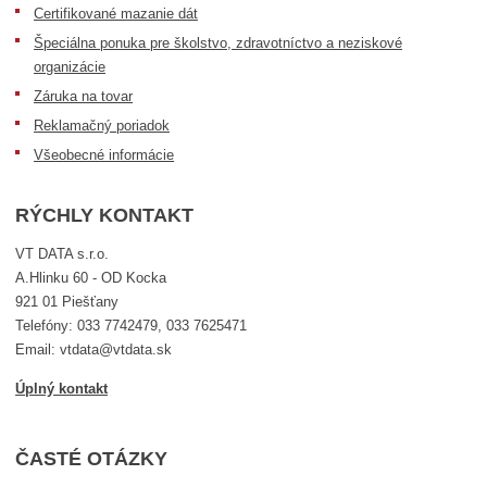
Certifikované mazanie dát
Špeciálna ponuka pre školstvo, zdravotníctvo a neziskové
organizácie
Záruka na tovar
Reklamačný poriadok
Všeobecné informácie
RÝCHLY KONTAKT
VT DATA s.r.o.
A.Hlinku 60 - OD Kocka
921 01 Piešťany
Telefóny: 033 7742479, 033 7625471
Email: vtdata@vtdata.sk
Úplný kontakt
ČASTÉ OTÁZKY