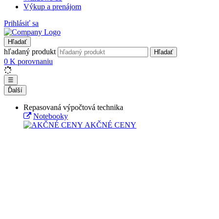
Výkup a prenájom
Prihlásiť sa
Hľadať
hľadaný produkt
Hľadať
0
K porovnaniu
☰
Ďalší
Repasovaná výpočtová technika
Notebooky
AKČNÉ CENY