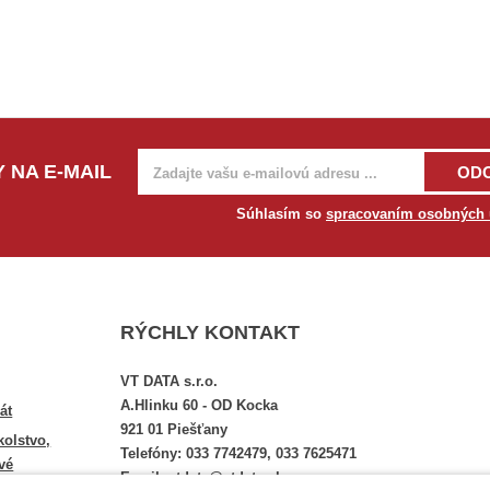
 NA E-MAIL
OD
Súhlasím so
spracovaním osobných 
RÝCHLY KONTAKT
VT DATA s.r.o.
A.Hlinku 60 - OD Kocka
át
921 01 Piešťany
kolstvo,
Telefóny: 033 7742479, 033 7625471
vé
Email: vtdata@vtdata.sk