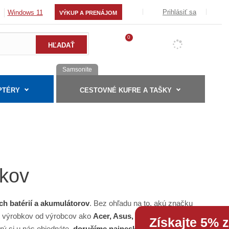
Prihlásiť sa
Windows 11
VÝKUP A PRENÁJOM
0
Samsonite
PTÉRY
CESTOVNÉ KUFRE A TAŠKY
okov
ch batérií a akumulátorov
. Bez ohľadu na to, akú značku
nt výrobkov od výrobcov ako
Acer, Asus, Dell, Fujitsu
Získajte 5% 
rý si u nás objednáte,
doručíme najneskôr do týždňa
.