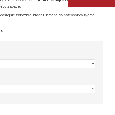
alebo zábave.
astejšie zákazníci hľadajú batérie do notebookov týchto
ba