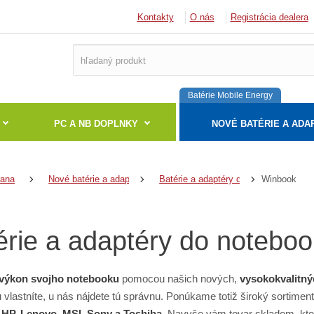
Kontakty
O nás
Registrácia dealera
Batérie Mobile Energy
PC A NB DOPLNKY
NOVÉ BATÉRIE A ADA
Winbook
rana
Nové batérie a adaptéry
Batérie a adaptéry do notebookov
érie a adaptéry do notebo
výkon svojho notebooku
pomocou našich nových,
vysokokvalitný
 vlastníte, u nás nájdete tú správnu. Ponúkame totiž široký sortime
 HP, Lenovo, MSI, Sony a Toshiba
. Navyše vám tovar skladom, kto