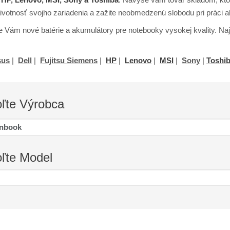
životnosť svojho zariadenia a zažite neobmedzenú slobodu pri práci 
Vám nové batérie a akumulátory pre notebooky vysokej kvality. Najč
sus
|
Dell
|
Fujitsu Siemens
|
HP
|
Lenovo
|
MSI
|
Sony
|
Toshi
oľte
Výrobca
oľte
Model