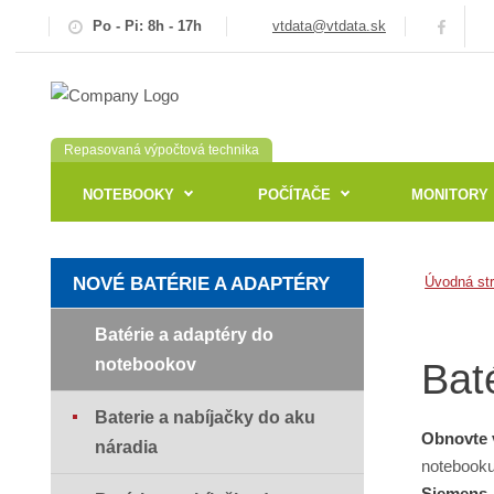
Po - Pi: 8h - 17h
vtdata@vtdata.sk
Repasovaná výpočtová technika
NOTEBOOKY
POČÍTAČE
MONITORY
NOVÉ BATÉRIE A ADAPTÉRY
Úvodná st
Batérie a adaptéry do
notebookov
Bat
Baterie a nabíjačky do aku
Obnovte 
náradia
notebooku
Siemens,