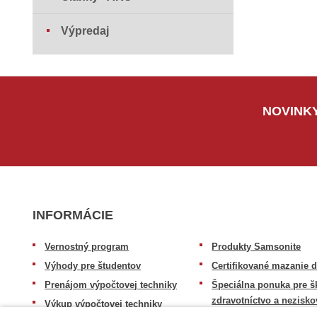
Výpredaj
NOVINKY
INFORMÁCIE
Vernostný program
Produkty Samsonite
Výhody pre študentov
Certifikované mazanie d
Prenájom výpočtovej techniky
Špeciálna ponuka pre š
zdravotníctvo a nezisko
Výkup výpočtovej techniky
organizácie