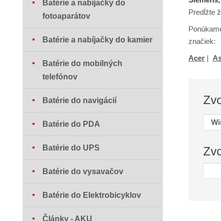
Batérie a nabíjačky do
Predĺžte 
fotoaparátov
Ponúkame 
Batérie a nabíjačky do kamier
značiek:
Acer
|
A
Batérie do mobilných
telefónov
Zv
Batérie do navigácií
Batérie do PDA
Batérie do UPS
Zv
Batérie do vysavačov
Batérie do Elektrobicyklov
Články - AKU