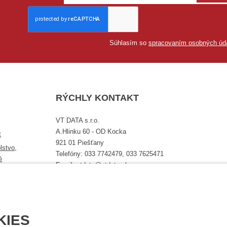
Súhlasím so
spracovaním osobných úd
RÝCHLY KONTAKT
VT DATA s.r.o.
A.Hlinku 60 - OD Kocka
t
921 01 Piešťany
lstvo,
Telefóny: 033 7742479, 033 7625471
é
Email: vtdata@vtdata.sk
Úplný kontakt
KIES