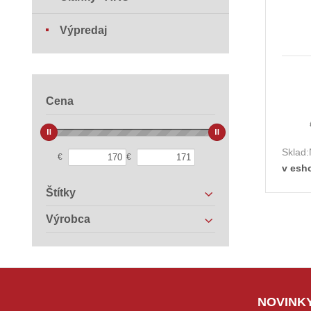
Výpredaj
Cena
Sklad:
€
€
v esh
Štítky
Výrobca
NOVINKY