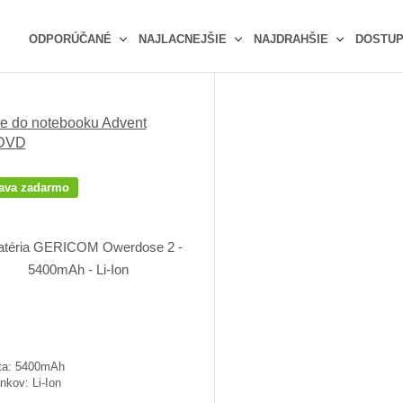
ODPORÚČANÉ
NAJLACNEJŠIE
NAJDRAHŠIE
DOSTU
Ř
a
z
ie do notebooku Advent
e
DVD
n
í
p
ava zadarmo
r
o
d
u
k
t
ů
ta: 5400mAh
nkov: Li-Ion