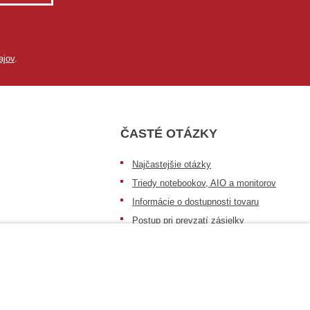
ajov
.
ČASTÉ OTÁZKY
Najčastejšie otázky
Triedy notebookov, AIO a monitorov
Informácie o dostupnosti tovaru
Postup pri prevzatí zásielky
Dopravné podmienky
Sledovanie zásielok