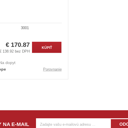
3001
€ 170.87
KÚPIŤ
€ 138.92 bez DPH
Na dopyt
ope
Porovnanie
 NA E-MAIL
OD