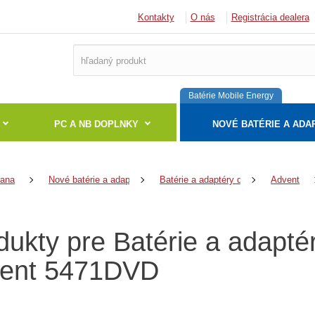
Kontakty
O nás
Registrácia dealera
Batérie Mobile Energy
PC A NB DOPLNKY
NOVÉ BATÉRIE A ADA
rana
Nové batérie a adaptéry
Batérie a adaptéry do notebookov
Advent
dukty pre Batérie a adapt
ent 5471DVD