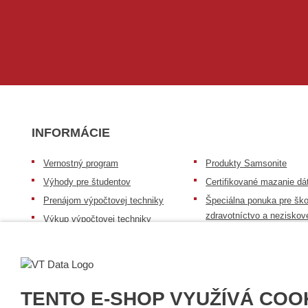
INFORMÁCIE
Vernostný program
Produkty Samsonite
Výhody pre študentov
Certifikované mazanie dá
Prenájom výpočtovej techniky
Špeciálna ponuka pre ško
zdravotníctvo a neziskov
Výkup výpočtovej techniky
organizácie
Repasovaná výpočtová technika
Záruka na tovar
Batérie Mobile Energy
Reklamačný poriadok
Skúsenosti našich zákazníkov
Všeobecné informácie
TENTO E-SHOP VYUŽÍVÁ COO