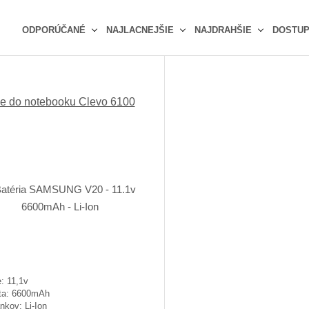
ODPORÚČANÉ
NAJLACNEJŠIE
NAJDRAHŠIE
DOSTU
Ř
a
z
e
ie do notebooku Clevo 6100
n
í
p
r
o
d
u
k
t
ů
: 11,1v
ta: 6600mAh
nkov: Li-Ion