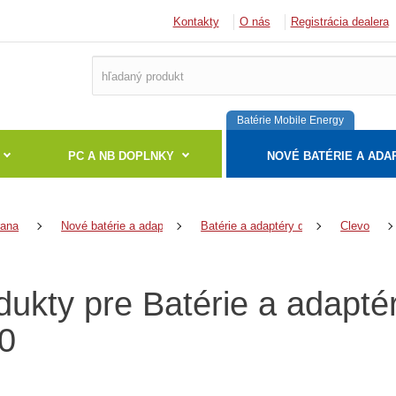
Kontakty
O nás
Registrácia dealera
Batérie Mobile Energy
PC A NB DOPLNKY
NOVÉ BATÉRIE A ADA
rana
Nové batérie a adaptéry
Batérie a adaptéry do notebookov
Clevo
dukty pre Batérie a adapt
0