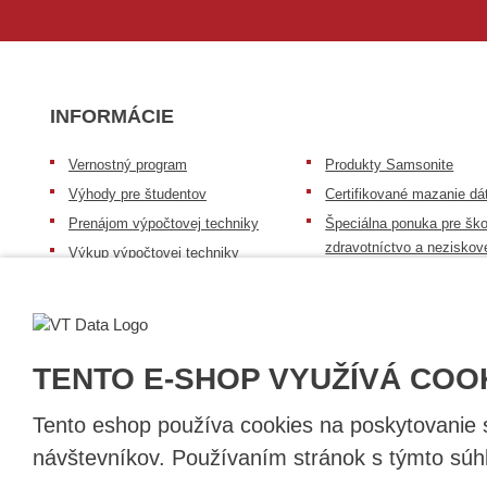
INFORMÁCIE
Vernostný program
Produkty Samsonite
Výhody pre študentov
Certifikované mazanie dá
Prenájom výpočtovej techniky
Špeciálna ponuka pre ško
zdravotníctvo a neziskov
Výkup výpočtovej techniky
organizácie
Repasovaná výpočtová technika
Záruka na tovar
Batérie Mobile Energy
Reklamačný poriadok
Skúsenosti našich zákazníkov
Všeobecné informácie
TENTO E-SHOP VYUŽÍVÁ COO
Tento eshop používa cookies na poskytovanie sl
návštevníkov. Používaním stránok s týmto súhl