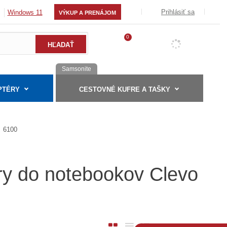
Prihlásiť sa
Windows 11
VÝKUP A PRENÁJOM
0
Samsonite
PTÉRY
CESTOVNÉ KUFRE A TAŠKY
6100
éry do notebookov Clevo
O
T
R