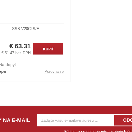
SSB-V20CLS/E
€ 63.31
KÚPIŤ
€ 51.47 bez DPH
Na dopyt
ope
Porovnanie
 NA E-MAIL
OD
Súhlasím so
spracovaním osobných úd