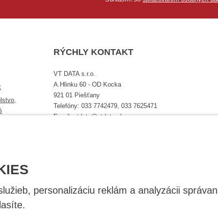
RÝCHLY KONTAKT
VT DATA s.r.o.
A.Hlinku 60 - OD Kocka
t
921 01 Piešťany
lstvo,
Telefóny: 033 7742479, 033 7625471
é
Email: vtdata@vtdata.sk
Úplný kontakt
KIES
užieb, personalizáciu reklám a analyzácii správan
asíte.