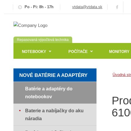
Po - Pi: 8h - 17h
vtdata@vtdata.sk
Repasovaná výpočtová technika
NOTEBOOKY
POČÍTAČE
MONITORY
NOVÉ BATÉRIE A ADAPTÉRY
Úvodná st
Batérie a adaptéry do
notebookov
Pro
610
Baterie a nabíjačky do aku
náradia