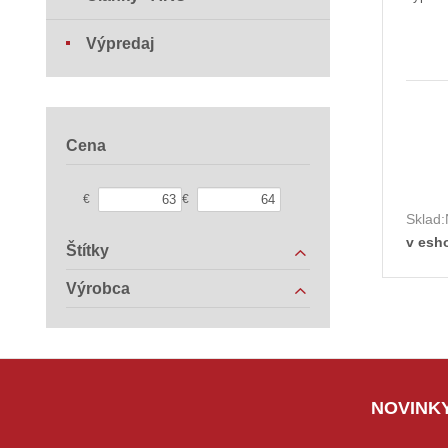
Výpredaj
Cena
€
€
Sklad:
v esh
Štítky
Výrobca
NOVINKY