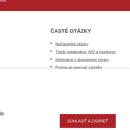
ČASTÉ OTÁZKY
Najčastejšie otázky
Triedy notebookov, AIO a monitorov
Informácie o dostupnosti tovaru
Postup pri prevzatí zásielky
Dopravné podmienky
Sledovanie zásielok
ie
SÚHLASIŤ A ZAVRIEŤ