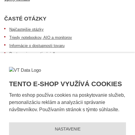
ČASTÉ OTÁZKY
Najčastejšie otázky
Triedy notebookov, AIO a monitorov
Informácie o dostupnosti tovaru
Postup pri prevzatí zásielky
Dopravné podmienky
Sledovanie zásielok
TENTO E-SHOP VYUŽÍVÁ COOKIES
Tento eshop používa cookies na poskytovanie služieb,
personalizáciu reklám a analyzácii správanie
návštevníkov. Používaním stránok s týmto súhlasíte.
NASTAVENIE
© 2026, VT DATA, s.r.o.