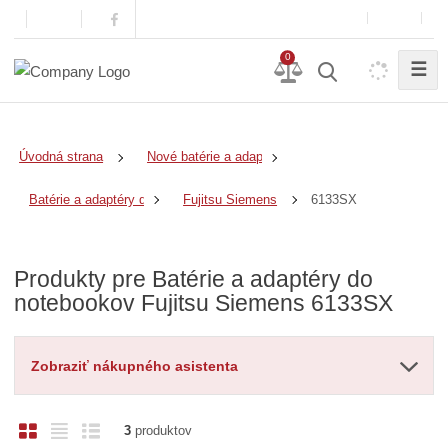
0
☰
Úvodná strana
Nové batérie a adaptéry
6133SX
Batérie a adaptéry do notebookov
Fujitsu Siemens
Produkty pre Batérie a adaptéry do
notebookov Fujitsu Siemens 6133SX
Zobraziť nákupného asistenta
O
T
R
3
produktov