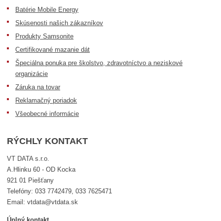
Batérie Mobile Energy
Skúsenosti našich zákazníkov
Produkty Samsonite
Certifikované mazanie dát
Špeciálna ponuka pre školstvo, zdravotníctvo a neziskové
organizácie
Záruka na tovar
Reklamačný poriadok
Všeobecné informácie
RÝCHLY KONTAKT
VT DATA s.r.o.
A.Hlinku 60 - OD Kocka
921 01 Piešťany
Telefóny: 033 7742479, 033 7625471
Email: vtdata@vtdata.sk
Úplný kontakt