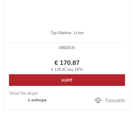
Typ článkov: Li-Ion
M6033-N
€ 170.87
€ 138.92 bez DPH
KÚPIŤ
Sklad:
Na dopyt
v eshope
Porovnanie