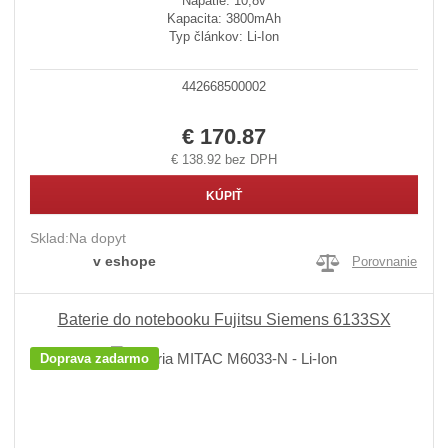
Napätie: 10,8v
Kapacita: 3800mAh
Typ článkov: Li-Ion
442668500002
€ 170.87
€ 138.92 bez DPH
KÚPIŤ
Sklad:
Na dopyt
v eshope
Porovnanie
Baterie do notebooku Fujitsu Siemens 6133SX
Doprava zadarmo