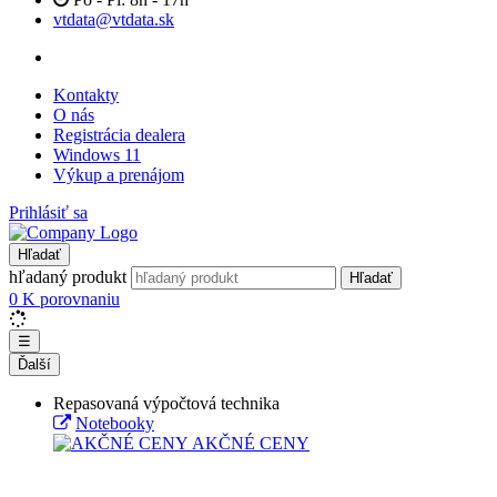
vtdata@vtdata.sk
Kontakty
O nás
Registrácia dealera
Windows 11
Výkup a prenájom
Prihlásiť sa
Hľadať
hľadaný produkt
Hľadať
0
K porovnaniu
☰
Ďalší
Repasovaná výpočtová technika
Notebooky
AKČNÉ CENY