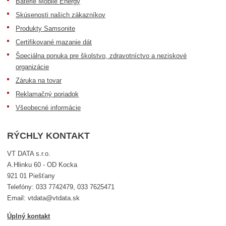
Batérie Mobile Energy
Skúsenosti našich zákazníkov
Produkty Samsonite
Certifikované mazanie dát
Špeciálna ponuka pre školstvo, zdravotníctvo a neziskové
organizácie
Záruka na tovar
Reklamačný poriadok
Všeobecné informácie
RÝCHLY KONTAKT
VT DATA s.r.o.
A.Hlinku 60 - OD Kocka
921 01 Piešťany
Telefóny: 033 7742479, 033 7625471
Email: vtdata@vtdata.sk
Úplný kontakt