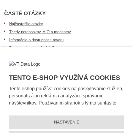
ČASTÉ OTÁZKY
Najčastejšie otázky
Triedy notebookov, AIO a monitorov
Informácie o dostupnosti tovaru
Postup pri prevzatí zásielky
Dopravné podmienky
Sledovanie zásielok
TENTO E-SHOP VYUŽÍVÁ COOKIES
Tento eshop používa cookies na poskytovanie služieb,
personalizáciu reklám a analyzácii správanie
návštevníkov. Používaním stránok s týmto súhlasíte.
NASTAVENIE
© 2026, VT DATA, s.r.o.
Vyhlásenie o prístupnosti
|
Ochrana osobných údajov
|
Mapa stránky
|
|