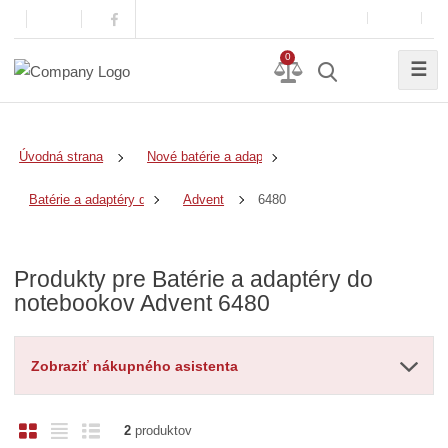
0
☰
Úvodná strana
Nové batérie a adaptéry
6480
Batérie a adaptéry do notebookov
Advent
Produkty pre Batérie a adaptéry do
notebookov Advent 6480
Zobraziť nákupného asistenta
O
T
R
2
produktov