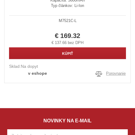
Kapacita: 3600mAh
Typ článkov: Li-Ion
M7521C-L
€ 169.32
€ 137.66 bez DPH
KÚPIŤ
Sklad:
Na dopyt
v eshope
Porovnanie
NOVINKY NA E-MAIL