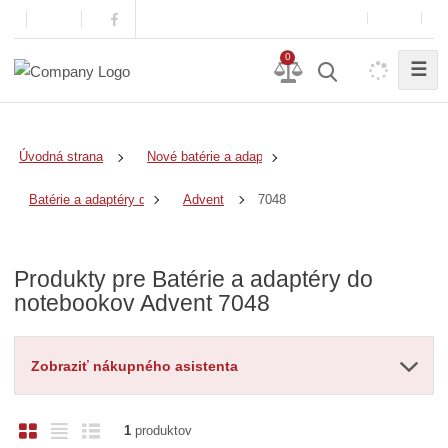
0
☰
Úvodná strana
Nové batérie a adaptéry
7048
Batérie a adaptéry do notebookov
Advent
Produkty pre Batérie a adaptéry do
notebookov Advent 7048
Zobraziť nákupného asistenta
O
T
R
1
produktov