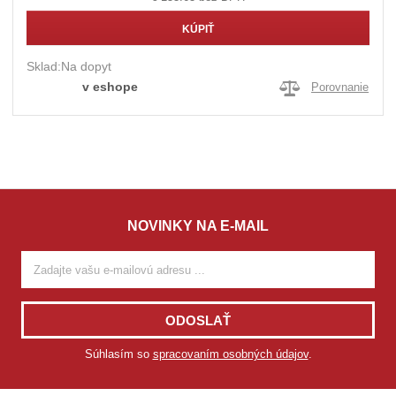
KÚPIŤ
Sklad:
Na dopyt
v eshope
Porovnanie
NOVINKY NA E-MAIL
ODOSLAŤ
Súhlasím so
spracovaním osobných údajov
.