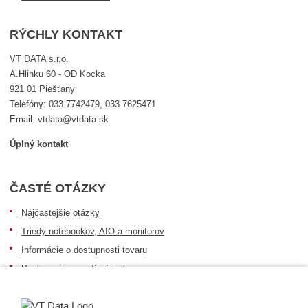
RÝCHLY KONTAKT
VT DATA s.r.o.
A.Hlinku 60 - OD Kocka
921 01 Piešťany
Telefóny: 033 7742479, 033 7625471
Email: vtdata@vtdata.sk
Úplný kontakt
ČASTÉ OTÁZKY
Najčastejšie otázky
Triedy notebookov, AIO a monitorov
Informácie o dostupnosti tovaru
Postup pri prevzatí zásielky
Dopravné podmienky
Sledovanie zásielok