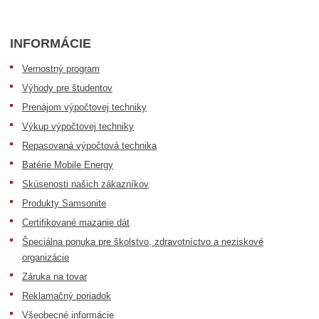
INFORMÁCIE
Vernostný program
Výhody pre študentov
Prenájom výpočtovej techniky
Výkup výpočtovej techniky
Repasovaná výpočtová technika
Batérie Mobile Energy
Skúsenosti našich zákazníkov
Produkty Samsonite
Certifikované mazanie dát
Špeciálna ponuka pre školstvo, zdravotníctvo a neziskové
organizácie
Záruka na tovar
Reklamačný poriadok
Všeobecné informácie