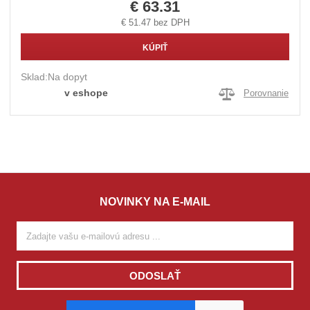
€ 63.31
€ 51.47 bez DPH
KÚPIŤ
Sklad:
Na dopyt
v eshope
Porovnanie
NOVINKY NA E-MAIL
ODOSLAŤ