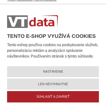
Informácie o dostupnosti tovaru
Postup pri prevzatí zásielky
Dopravné podmienky
Sledovanie zásielok
TENTO E-SHOP VYUŽÍVÁ COOKIES
Tento eshop používa cookies na poskytovanie služieb,
personalizáciu reklám a analyzácii správanie
návštevníkov. Používaním stránok s týmto súhlasíte.
NASTAVENIE
© 2026, VT DATA, s.r.o.
Vyhlásenie o prístupnosti
|
Ochrana osobných údajov
|
Mapa stránky
|
|
Nastavení cookies
LEN NEVYHNUTNÉ
Vytvorila
eBRÁNA
SÚHLASIŤ A ZAVRIEŤ
5% zľavu