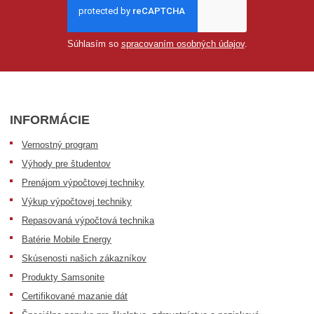
Súhlasím so
spracovaním osobných údajov
.
INFORMÁCIE
Vernostný program
Výhody pre študentov
Prenájom výpočtovej techniky
Výkup výpočtovej techniky
Repasovaná výpočtová technika
Batérie Mobile Energy
Skúsenosti našich zákazníkov
Produkty Samsonite
Certifikované mazanie dát