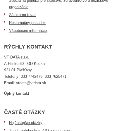
Špeciálna ponuka pre školstvo, zdravotníctvo a neziskové
organizácie
Záruka na tovar
Reklamačný poriadok
Všeobecné informácie
RÝCHLY KONTAKT
VT DATA s.r.o.
A.Hlinku 60 - OD Kocka
921 01 Piešťany
Telefóny: 033 7742479, 033 7625471
Email: vtdata@vtdata.sk
Úplný kontakt
ČASTÉ OTÁZKY
Najčastejšie otázky
Triedy notebookov, AIO a monitorov