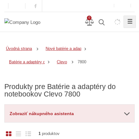
0
☰
Úvodná strana
Nové batérie a adaptéry
7800
Batérie a adaptéry do notebookov
Clevo
Produkty pre Batérie a adaptéry do
notebookov Clevo 7800
Zobraziť nákupného asistenta
O
T
R
1
produktov