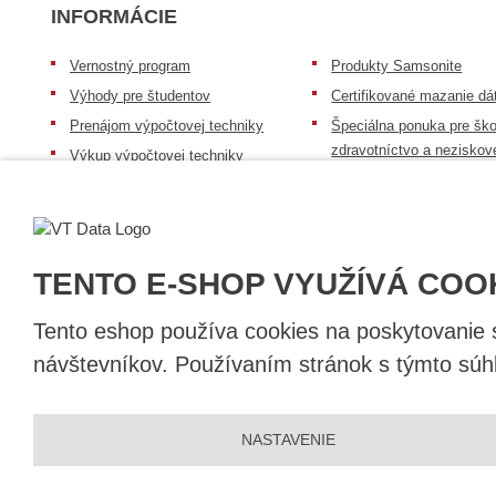
INFORMÁCIE
Vernostný program
Produkty Samsonite
Výhody pre študentov
Certifikované mazanie dá
Prenájom výpočtovej techniky
Špeciálna ponuka pre ško
zdravotníctvo a neziskov
Výkup výpočtovej techniky
organizácie
Repasovaná výpočtová technika
Záruka na tovar
Batérie Mobile Energy
Reklamačný poriadok
Skúsenosti našich zákazníkov
Všeobecné informácie
TENTO E-SHOP VYUŽÍVÁ COO
Tento eshop používa cookies na poskytovanie sl
návštevníkov. Používaním stránok s týmto súhl
© 2026, VT DATA, s.r.o.
NASTAVENIE
Vyhlásenie o prístupnosti
|
Ochrana osobných údajov
|
Mapa stránky
Vytvorila
eBRÁNA