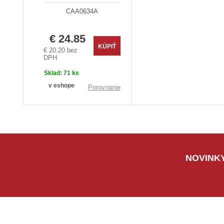
CAA0634A
€ 24.85
KÚPIŤ
€ 20.20 bez
DPH
Sklad:
71 ks
v eshope
Porovnanie
NOVINKY