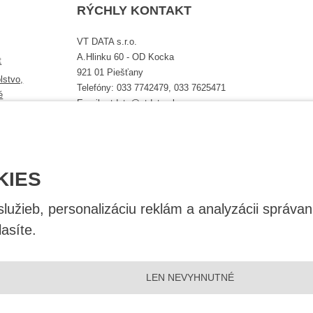
RÝCHLY KONTAKT
VT DATA s.r.o.
A.Hlinku 60 - OD Kocka
t
921 01 Piešťany
lstvo,
Telefóny: 033 7742479, 033 7625471
é
Email: vtdata@vtdata.sk
Úplný kontakt
KIES
užieb, personalizáciu reklám a analyzácii správan
asíte.
LEN NEVYHNUTNÉ
|
|
Nastavení cookies