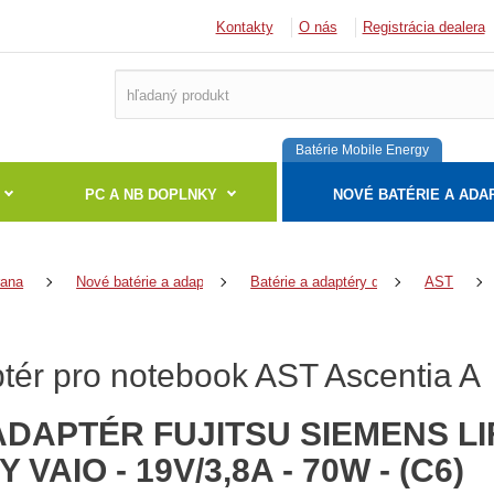
Kontakty
O nás
Registrácia dealera
Batérie Mobile Energy
PC A NB DOPLNKY
NOVÉ BATÉRIE A ADA
rana
Nové batérie a adaptéry
Batérie a adaptéry do notebookov
AST
tér pro notebook AST Ascentia A
ADAPTÉR FUJITSU SIEMENS LI
 VAIO - 19V/3,8A - 70W - (C6)