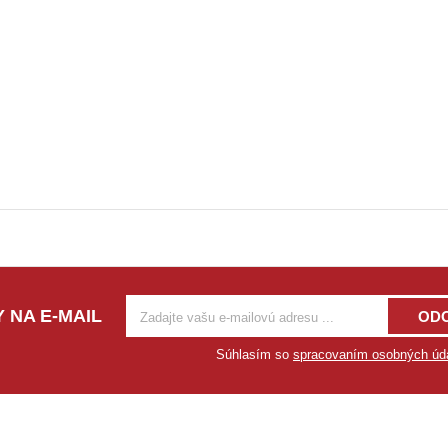
 NA E-MAIL
OD
Súhlasím so
spracovaním osobných úd