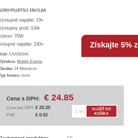
SONY/FUJITSU 19V/3,8A
Výstupné napätie: 19v
Výstupný prúd: 3,8A
Výkon: 70W
Získajte 5% 
Vstupné napätie: 230v
Kód:
CAA0634A
K
Výrobca:
Mobile Energy
ó
Záruka:
24 Mesiacov
d
Typ tovaru:
nové
d
o
d
á
€ 24.85
v
Cena s DPH:
a
€ 20.20
Cena bez DPH:
Z
VLOŽIŤ DO
e
ks
KOŠÍKA
€ 0.02
PHE:
m
a
ě
n
A
C
i
Dostupnosť produktov