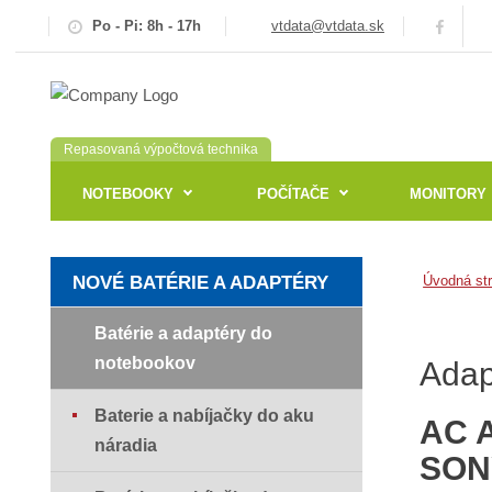
Po - Pi: 8h - 17h
vtdata@vtdata.sk
Repasovaná výpočtová technika
NOTEBOOKY
POČÍTAČE
MONITORY
NOVÉ BATÉRIE A ADAPTÉRY
Úvodná st
Batérie a adaptéry do
notebookov
Adap
Baterie a nabíjačky do aku
AC 
náradia
SONY