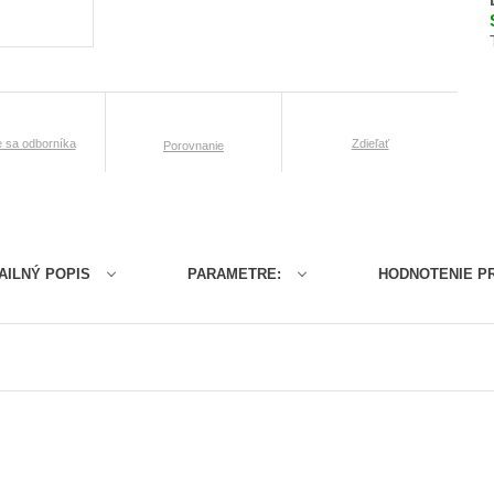
e sa odborníka
Zdieľať
Porovnanie
AILNÝ POPIS
PARAMETRE:
HODNOTENIE P