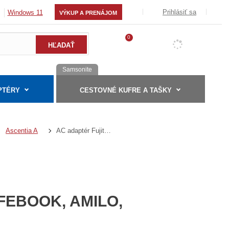
Prihlásiť sa
Windows 11
VÝKUP A PRENÁJOM
0
Samsonite
PTÉRY
CESTOVNÉ KUFRE A TAŠKY
AC adaptér Fujitsu Siemens Lifebook, Amilo, SONY VAIO - 19V/3,8A - 70W - (C6)
Ascentia A
FEBOOK, AMILO,