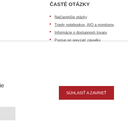
ČASTÉ OTÁZKY
Najčastejšie otázky
Triedy notebookov, AIO a monitorov
Informácie o dostupnosti tovaru
Postup pri prevzatí zásielky
Dopravné podmienky
Sledovanie zásielok
ie
SÚHLASIŤ A ZAVRIEŤ