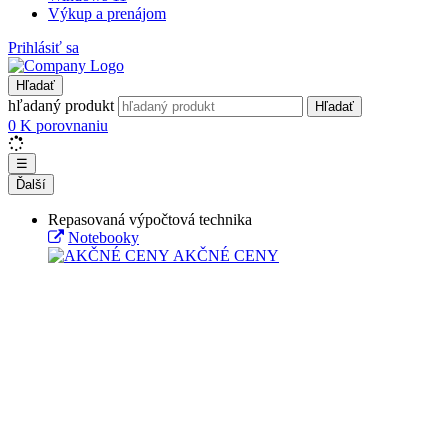
Výkup a prenájom
Prihlásiť sa
Hľadať
hľadaný produkt
Hľadať
0
K porovnaniu
☰
Ďalší
Repasovaná výpočtová technika
Notebooky
AKČNÉ CENY