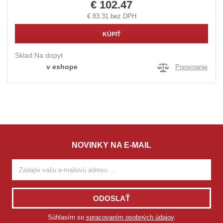
€ 102.47
€ 83.31 bez DPH
KÚPIŤ
Sklad:
Na dopyt
v eshope
Porovnanie
NOVINKY NA E-MAIL
ODOSLAŤ
Súhlasím so
spracovaním osobných údajov
.