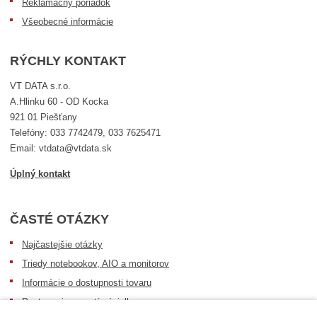
Reklamačný poriadok
Všeobecné informácie
RÝCHLY KONTAKT
VT DATA s.r.o.
A.Hlinku 60 - OD Kocka
921 01 Piešťany
Telefóny: 033 7742479, 033 7625471
Email: vtdata@vtdata.sk
Úplný kontakt
ČASTÉ OTÁZKY
Najčastejšie otázky
Triedy notebookov, AIO a monitorov
Informácie o dostupnosti tovaru
Postup pri prevzatí zásielky