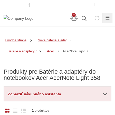
0
☰
Úvodná strana
Nové batérie a adaptéry
AcerNote Light 358
Batérie a adaptéry do notebookov
Acer
Produkty pre Batérie a adaptéry do
notebookov Acer AcerNote Light 358
Zobraziť nákupného asistenta
O
T
R
1
produktov