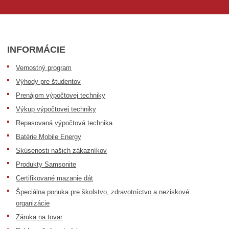
INFORMÁCIE
Vernostný program
Výhody pre študentov
Prenájom výpočtovej techniky
Výkup výpočtovej techniky
Repasovaná výpočtová technika
Batérie Mobile Energy
Skúsenosti našich zákazníkov
Produkty Samsonite
Certifikované mazanie dát
Špeciálna ponuka pre školstvo, zdravotníctvo a neziskové
organizácie
Záruka na tovar