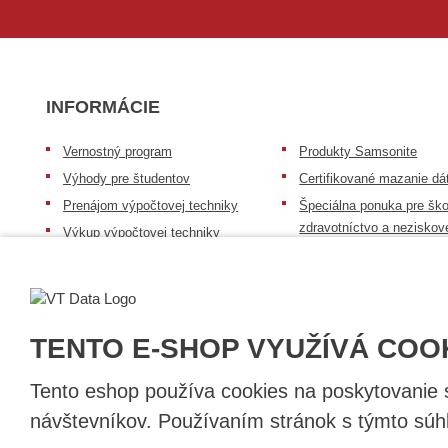
INFORMÁCIE
Vernostný program
Produkty Samsonite
Výhody pre študentov
Certifikované mazanie dá
Prenájom výpočtovej techniky
Špeciálna ponuka pre ško
zdravotníctvo a neziskov
Výkup výpočtovej techniky
organizácie
Repasovaná výpočtová technika
Záruka na tovar
Batérie Mobile Energy
Reklamačný poriadok
Skúsenosti našich zákazníkov
Všeobecné informácie
TENTO E-SHOP VYUŽÍVÁ COO
Tento eshop používa cookies na poskytovanie sl
návštevníkov. Používaním stránok s týmto súhl