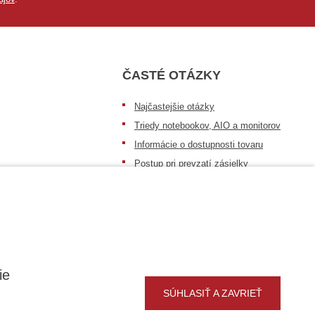
ČASTÉ OTÁZKY
Najčastejšie otázky
Triedy notebookov, AIO a monitorov
Informácie o dostupnosti tovaru
Postup pri prevzatí zásielky
Dopravné podmienky
Sledovanie zásielok
ie
SÚHLASIŤ A ZAVRIEŤ