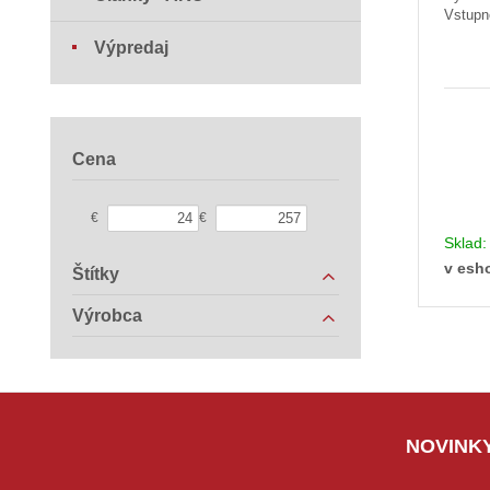
Vstupn
Výpredaj
Cena
€
€
Sklad
v esh
Štítky
Výrobca
NOVINKY