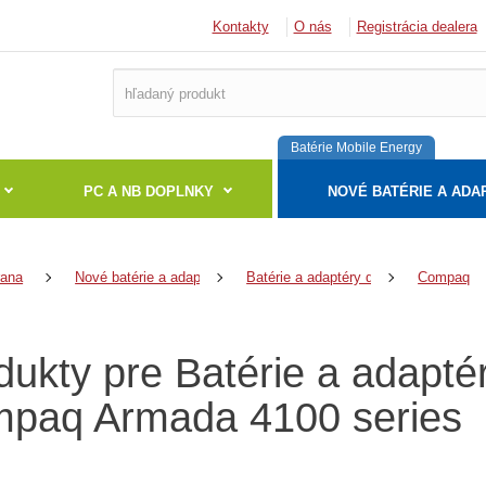
Kontakty
O nás
Registrácia dealera
Batérie Mobile Energy
PC A NB DOPLNKY
NOVÉ BATÉRIE A ADA
rana
Nové batérie a adaptéry
Batérie a adaptéry do notebookov
Compaq
dukty pre Batérie a adapt
paq Armada 4100 series