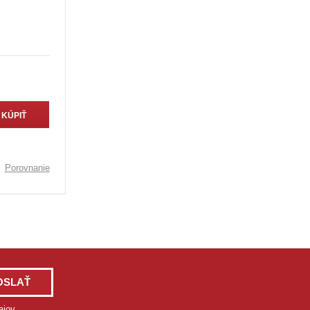
KÚPIŤ
Porovnanie
OSLAŤ
ajov
.