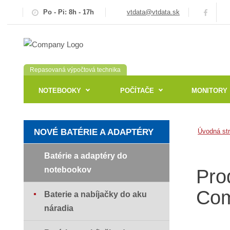
Po - Pi: 8h - 17h
vtdata@vtdata.sk
Repasovaná výpočtová technika
NOTEBOOKY
POČÍTAČE
MONITORY
NOVÉ BATÉRIE A ADAPTÉRY
Úvodná st
Batérie a adaptéry do
notebookov
Pro
Com
Baterie a nabíjačky do aku
náradia