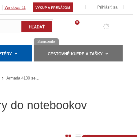
Prihlásiť sa
Windows 11
VÝKUP A PRENÁJOM
0
Samsonite
PTÉRY
CESTOVNÉ KUFRE A TAŠKY
Armada 4100 series
éry do notebookov
O
T
R