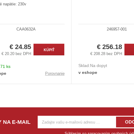
é napätie: 230v
CAA0632A
246957-001
€ 24.85
€ 256.18
KÚPIŤ
€ 20.20 bez DPH
€ 208.28 bez DPH
Sklad:
Na dopyt
:
71 ks
v eshope
ope
Porovnanie
 NA E-MAIL
OD
Súhlasím so
spracovaním osobných úd