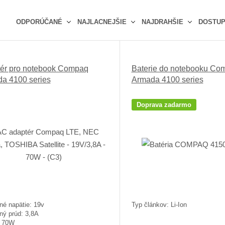
ODPORÚČANÉ
NAJLACNEJŠIE
NAJDRAHŠIE
DOSTU
Ř
a
z
ér pro notebook Compaq
Baterie do notebooku Co
e
a 4100 series
Armada 4100 series
n
í
p
Doprava zadarmo
r
o
d
u
k
t
ů
né napätie: 19v
Typ článkov: Li-Ion
ný prúd: 3,8A
: 70W