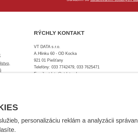
RÝCHLY KONTAKT
VT DATA s.r.o.
A.Hlinku 60 - OD Kocka
t
921 01 Piešťany
lstvo,
Telefóny: 033 7742479, 033 7625471
é
Email: vtdata@vtdata.sk
Úplný kontakt
KIES
užieb, personalizáciu reklám a analyzácii správan
asíte.